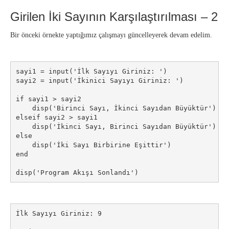
Girilen İki Sayının Karşılaştırılması – 2
Bir önceki örnekte yaptığımız çalışmayı güncelleyerek devam edelim.
sayi1 = input('İlk Sayıyı Giriniz: ')

sayi2 = input('İkinici Sayıyı Giriniz: ')

if sayi1 > sayi2

    disp('Birinci Sayı, İkinci Sayıdan Büyüktür')

elseif sayi2 > sayi1

    disp('İkinci Sayı, Birinci Sayıdan Büyüktür')

else

    disp('İki Sayı Birbirine Eşittir')

end

disp('Program Akışı Sonlandı')
İlk Sayıyı Giriniz: 9
