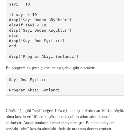
sayi = 10;

if sayi > 10

disp('Sayi Ondan Büyüktür')

elseif sayi < 10

disp('Sayi Ondan Küçüktür')

else

disp('Sayi Ona Eşittir')

end

disp('Program Akışı Sonlandı')
Bu program akışının çıktısı da aşağıdaki gibi olacaktır.
Sayi Ona Eşittir

Program Akışı Sonlandı
Görüldüğü gibi “sayi” değeri 10’a eşitlenmiştir. Ardından 10’dan büyük
olma koşulu ve 10’dan küçük olma koşulları adım adım kontrol
edilmiştir. Ancak bunların hiçbirine uymamıştır. Bundan dolayı en
sondaki “else” koşulu altındaki ifade ile program devam etmiştir.