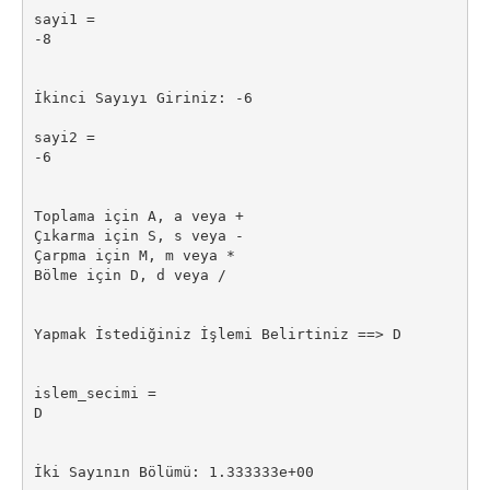
sayi1 =

-8

İkinci Sayıyı Giriniz: -6

sayi2 =

-6

Toplama için A, a veya +

Çıkarma için S, s veya -

Çarpma için M, m veya *

Bölme için D, d veya /

Yapmak İstediğiniz İşlemi Belirtiniz ==> D

islem_secimi =

D

İki Sayının Bölümü: 1.333333e+00
