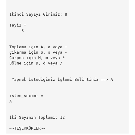
İkinci Sayıyı Giriniz: 8

sayi2 =

     8

Toplama için A, a veya +

Çıkarma için S, s veya -

Çarpma için M, m veya *

Bölme için D, d veya /

 Yapmak İstediğiniz İşlemi Belirtiniz ==> A

islem_secimi =

A

İki Sayının Toplamı: 12

~~TEŞEKKÜRLER~~