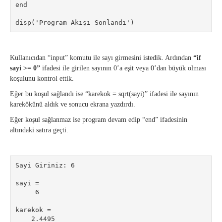
end

disp('Program Akışı Sonlandı')
Kullanıcıdan “input” komutu ile sayı girmesini istedik. Ardından
“if
sayi >= 0”
ifadesi ile girilen sayının 0’a eşit veya 0’dan büyük olması
koşulunu kontrol ettik.
Eğer bu koşul sağlandı ise “karekok = sqrt(sayi)” ifadesi ile sayının
karekökünü aldık ve sonucu ekrana yazdırdı.
Eğer koşul sağlanmaz ise program devam edip “end” ifadesinin
altındaki satıra geçti.
Sayi Giriniz: 6

sayi =

     6

karekok =

    2.4495
