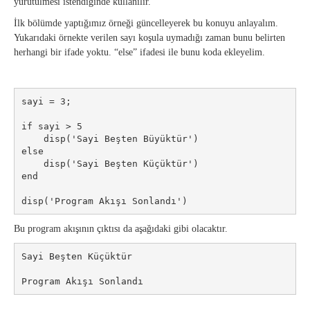
yürütülmesi istendiğinde kullanılır.
İlk bölümde yaptığımız örneği güncelleyerek bu konuyu anlayalım.
Yukarıdaki örnekte verilen sayı koşula uymadığı zaman bunu belirten
herhangi bir ifade yoktu. “else” ifadesi ile bunu koda ekleyelim.
sayi = 3;

if sayi > 5

    disp('Sayi Beşten Büyüktür')

else

    disp('Sayi Beşten Küçüktür')

end

disp('Program Akışı Sonlandı')
Bu program akışının çıktısı da aşağıdaki gibi olacaktır.
Sayi Beşten Küçüktür

Program Akışı Sonlandı