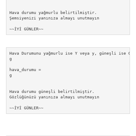
Hava durumu yağmurlu belirtilmiştir.

Şemsiyenizi yanınıza almayı unutmayın

~~İYİ GÜNLER~~
Hava Durumunu yağmurlu ise Y veya y, güneşli ise G v
g

hava_durumu =

g

Hava durumu güneşli belirtilmiştir.

Gözlüğünüzü yanınıza almayı unutmayın

~~İYİ GÜNLER~~