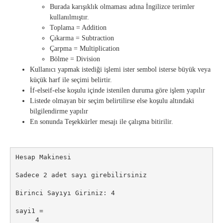
Burada karışıklık olmaması adına İngilizce terimler
kullanılmıştır.
Toplama = Addition
Çıkarma = Subtraction
Çarpma = Multiplication
Bölme = Division
Kullanıcı yapmak istediği işlemi ister sembol isterse büyük veya
küçük harf ile seçimi belirtir.
İf-elseif-else koşulu içinde istenilen duruma göre işlem yapılır
Listede olmayan bir seçim belirtilirse else koşulu altındaki
bilgilendirme yapılır
En sonunda Teşekkürler mesajı ile çalışma bitirilir.
Hesap Makinesi

Sadece 2 adet sayı girebilirsiniz

Birinci Sayıyı Giriniz: 4

sayi1 =

     4
