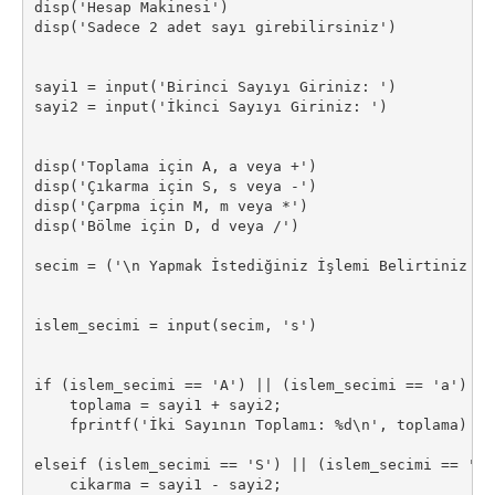
disp('Hesap Makinesi')

disp('Sadece 2 adet sayı girebilirsiniz')

sayi1 = input('Birinci Sayıyı Giriniz: ')

sayi2 = input('İkinci Sayıyı Giriniz: ')

disp('Toplama için A, a veya +')

disp('Çıkarma için S, s veya -')

disp('Çarpma için M, m veya *')

disp('Bölme için D, d veya /')

secim = ('\n Yapmak İstediğiniz İşlemi Belirtiniz ==>
islem_secimi = input(secim, 's')

if (islem_secimi == 'A') || (islem_secimi == 'a') ||
    toplama = sayi1 + sayi2;

    fprintf('İki Sayının Toplamı: %d\n', toplama)

elseif (islem_secimi == 'S') || (islem_secimi == 's'
    cikarma = sayi1 - sayi2;
