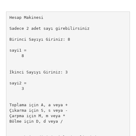
Hesap Makinesi

Sadece 2 adet sayı girebilirsiniz

Birinci Sayıyı Giriniz: 8

sayi1 =

     8

İkinci Sayıyı Giriniz: 3

sayi2 =

     3

Toplama için A, a veya +

Çıkarma için S, s veya -

Çarpma için M, m veya *

Bölme için D, d veya /
