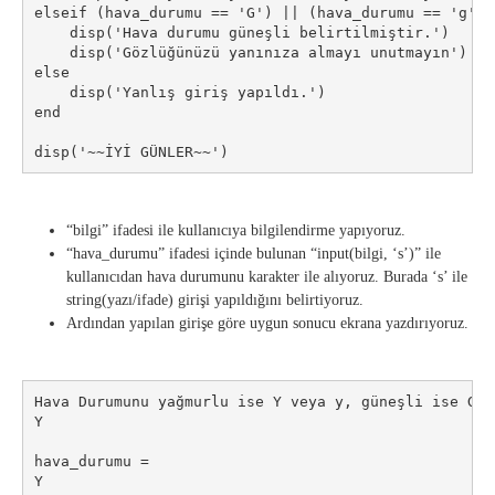
elseif (hava_durumu == 'G') || (hava_durumu == 'g')

    disp('Hava durumu güneşli belirtilmiştir.')

    disp('Gözlüğünüzü yanınıza almayı unutmayın')

else

    disp('Yanlış giriş yapıldı.')

end

disp('~~İYİ GÜNLER~~')
“bilgi” ifadesi ile kullanıcıya bilgilendirme yapıyoruz.
“hava_durumu” ifadesi içinde bulunan “input(bilgi, ‘s’)” ile
kullanıcıdan hava durumunu karakter ile alıyoruz. Burada ‘s’ ile
string(yazı/ifade) girişi yapıldığını belirtiyoruz.
Ardından yapılan girişe göre uygun sonucu ekrana yazdırıyoruz.
Hava Durumunu yağmurlu ise Y veya y, güneşli ise G v
Y

hava_durumu =

Y
