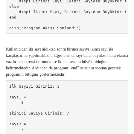
    disp('Birinci Sayı, İkinci Sayıdan Büyüktür')

else

    disp('İkinci Sayı, Birinci Sayıdan Büyüktür')

end

disp('Program Akışı Sonlandı')
Kullanıcıdan iki sayı aldıktan sonra birinci sayıyı ikinci sayı ile
karşılaştırma yapılmaktadır. Eğer birinci sayı daha büyükse bunu ekrana
yazdırmakta tersi durumda ise ikinci sayının büyük olduğunu
belirtmektedir. Ardından da program “end” satırının sonuna geçerek
programın bittiğini göstermektedir.
İlk Sayıyı Giriniz: 3

sayi1 =

     3

İkinici Sayıyı Giriniz: 7

sayi2 =

     7
