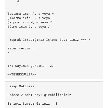
    -3

Toplama için A, a veya +

Çıkarma için S, s veya -

Çarpma için M, m veya *

Bölme için D, d veya /

 Yapmak İstediğiniz İşlemi Belirtiniz ==> *

islem_secimi =

*

İki Sayının Çarpımı: -27

Hesap Makinesi

Sadece 2 adet sayı girebilirsiniz

Birinci Sayıyı Giriniz: -8
