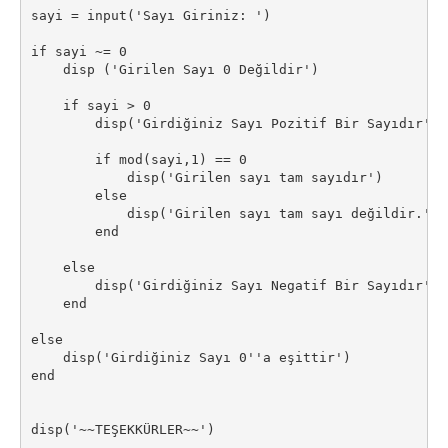
sayi = input('Sayı Giriniz: ')

if sayi ~= 0

    disp ('Girilen Sayı 0 Değildir')

    if sayi > 0

        disp('Girdiğiniz Sayı Pozitif Bir Sayıdır')

        if mod(sayi,1) == 0

            disp('Girilen sayı tam sayıdır')

        else

            disp('Girilen sayı tam sayı değildir.')

        end

    else

        disp('Girdiğiniz Sayı Negatif Bir Sayıdır')

    end

else

    disp('Girdiğiniz Sayı 0''a eşittir')

end

disp('~~TEŞEKKÜRLER~~')