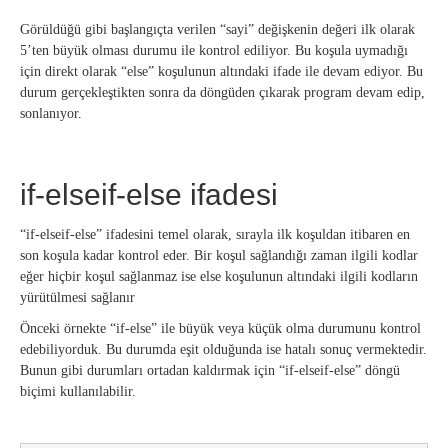
Görüldüğü gibi başlangıçta verilen “sayi” değişkenin değeri ilk olarak
5’ten büyük olması durumu ile kontrol ediliyor. Bu koşula uymadığı
için direkt olarak “else” koşulunun altındaki ifade ile devam ediyor. Bu
durum gerçekleştikten sonra da döngüden çıkarak program devam edip,
sonlanıyor.
if-elseif-else ifadesi
“if-elseif-else” ifadesini temel olarak, sırayla ilk koşuldan itibaren en
son koşula kadar kontrol eder. Bir koşul sağlandığı zaman ilgili kodlar
eğer hiçbir koşul sağlanmaz ise else koşulunun altındaki ilgili kodların
yürütülmesi sağlanır
Önceki örnekte “if-else” ile büyük veya küçük olma durumunu kontrol
edebiliyorduk. Bu durumda eşit olduğunda ise hatalı sonuç vermektedir.
Bunun gibi durumları ortadan kaldırmak için “if-elseif-else” döngü
biçimi kullanılabilir.