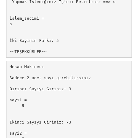
 Yapmak İstediğiniz İşlemi Belirtiniz ==> s

islem_secimi =

s

İki Sayının Farkı: 5

Hesap Makinesi

Sadece 2 adet sayı girebilirsiniz

Birinci Sayıyı Giriniz: 9

sayi1 =

     9

İkinci Sayıyı Giriniz: -3

sayi2 =
