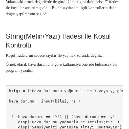
Yukarıdaki örnek değerlerde de gördüğümüz gibi daha “elseif” ifadesi
ile koşullar arttırılmış oldu. Bu da sayılar ile ilgili kontrollerin daha
doğru yapılmasını sağladı.
String(Metin/Yazı) İfadesi İle Koşul
Kontrolü
Koşul ifadelerini sadece sayılar ile yapmak zorunda değiliz.
Örnek olarak hava durumuna göre kullanıcıya öneride bulunacak bir
program yazalım.
bilgi = ('Hava Durumunu yağmurlu ise Y veya y, güneş
hava_durumu = input(bilgi, 's')

if (hava_durumu == 'Y') || (hava_durumu == 'y')

    disp('Hava durumu yağmurlu belirtilmiştir.')

    disp('Şemsiyenizi yanınıza almayı unutmayın')
