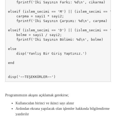
    fprintf('İki Sayının Farkı: %d\n', cikarma)   

elseif (islem_secimi == 'M') || (islem_secimi == 'm'
    carpma = sayi1 * sayi2;

    fprintf('İki Sayının Çarpımı: %d\n', carpma)  

elseif (islem_secimi == 'D') || (islem_secimi == 'd'
    bolme = sayi1 / sayi2;

    fprintf('İki Sayının Bölümü: %d\n', bolme)  

else

    disp('Yanlış Bir Giriş Yaptınız.')

end

disp('~~TEŞEKKÜRLER~~')
Programımızın akışını açıklamak gerekirse;
Kullanıcıdan birinci ve ikinci sayı alınır
Ardından ekrana yapılacak olan işlemler hakkında bilgilendirme
yazdırılır