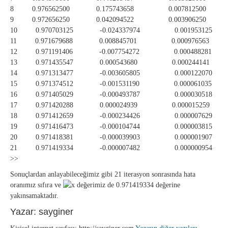
8 0.976562500 0.175743658 0.007812500
9 0.972656250 0.042094522 0.003906250
10 0.970703125 -0.024337974 0.001953125
11 0.971679688 0.008845701 0.000976563
12 0.971191406 -0.007754272 0.000488281
13 0.971435547 0.000543680 0.000244141
14 0.971313477 -0.003605805 0.000122070
15 0.971374512 -0.001531190 0.000061035
16 0.971405029 -0.000493787 0.000030518
17 0.971420288 0.000024939 0.000015259
18 0.971412659 -0.000234426 0.000007629
19 0.971416473 -0.000104744 0.000003815
20 0.971418381 -0.000039903 0.000001907
21 0.971419334 -0.000007482 0.000000954
>>
Sonuçlardan anlayabileceğimiz gibi 21 iterasyon sonrasında hata
oranımız sıfıra ve
değerimiz de 0.971419334 değerine
yakınsamaktadır.
Yazar: sayginer