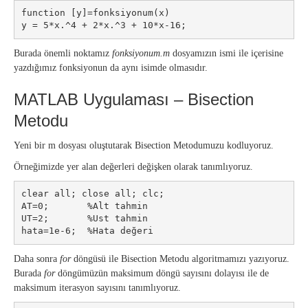
function [y]=fonksiyonum(x)

y = 5*x.^4 + 2*x.^3 + 10*x-16;
Burada önemli noktamız
fonksiyonum.m
dosyamızın ismi ile içerisine
yazdığımız fonksiyonun da aynı isimde olmasıdır.
MATLAB Uygulaması – Bisection
Metodu
Yeni bir m dosyası oluştutarak Bisection Metodumuzu kodluyoruz.
Örneğimizde yer alan değerleri değişken olarak tanımlıyoruz.
clear all; close all; clc;

AT=0;       %Alt tahmin

UT=2;       %Ust tahmin

hata=1e-6;  %Hata değeri
Daha sonra
for
döngüsü ile Bisection Metodu algoritmamızı yazıyoruz.
Burada
for
döngümüzün maksimum döngü sayısını dolayısı ile de
maksimum iterasyon sayısını tanımlıyoruz.