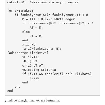
maksit=50;  %Maksimum iterasyon sayısı

for i=1:maksit

    if fonksiyonum(AT)* fonksiyonum(UT) < 0

        M = (AT + UT)/2; %Orta deger

        if fonksiyonum(M)* fonksiyonum(UT) < 0

            AT = M;

        else

            UT = M;

        end

        x(i)=M;

        fx(i)=fonksiyonum(M);

[adinserter block="2"]

        xL(i)=AT;

        xU(i)=UT;

        er(i)=UT-AT;

        %Stopping Criteria

        if (i>1) && (abs(er(i)-er(i-1))<hata)

            break

        end

    end

end
Şimdi de sonuçlarımızı ekrana bastıralım: