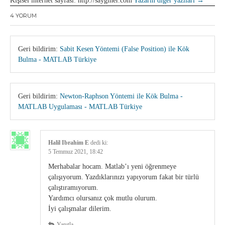
Kişisel internet sayfası: http://sayginer.com
Yazarın diğer yazıları
→
4 YORUM
Geri bildirim:
Sabit Kesen Yöntemi (False Position) ile Kök
Bulma - MATLAB Türkiye
Geri bildirim:
Newton-Raphson Yöntemi ile Kök Bulma -
MATLAB Uygulaması - MATLAB Türkiye
Halil Ibrahim E
dedi ki:
5 Temmuz 2021, 18:42
Merhabalar hocam. Matlab’ı yeni öğrenmeye
çalışıyorum. Yazdıklarınızı yapıyorum fakat bir türlü
çalıştıramıyorum.
Yardımcı olursanız çok mutlu olurum.
İyi çalışmalar dilerim.
Yanıtla