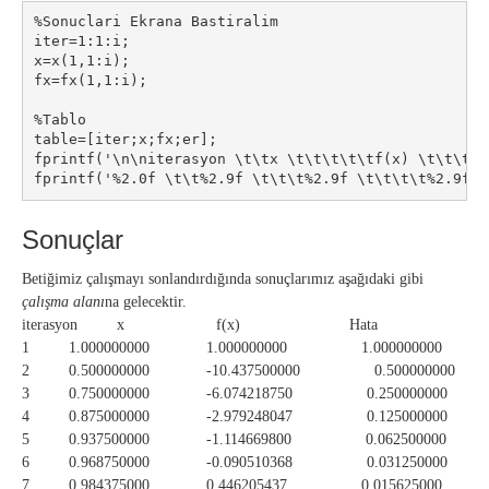
%Sonuclari Ekrana Bastiralim

iter=1:1:i;

x=x(1,1:i);

fx=fx(1,1:i);

%Tablo

table=[iter;x;fx;er];

fprintf('\n\niterasyon \t\tx \t\t\t\t\tf(x) \t\t\t\t\
fprintf('%2.0f \t\t%2.9f \t\t\t%2.9f \t\t\t\t%2.9f \
Sonuçlar
Betiğimiz çalışmayı sonlandırdığında sonuçlarımız aşağıdaki gibi
çalışma alanı
na gelecektir.
iterasyon x f(x) Hata
1 1.000000000 1.000000000 1.000000000
2 0.500000000 -10.437500000 0.500000000
3 0.750000000 -6.074218750 0.250000000
4 0.875000000 -2.979248047 0.125000000
5 0.937500000 -1.114669800 0.062500000
6 0.968750000 -0.090510368 0.031250000
7 0.984375000 0.446205437 0.015625000