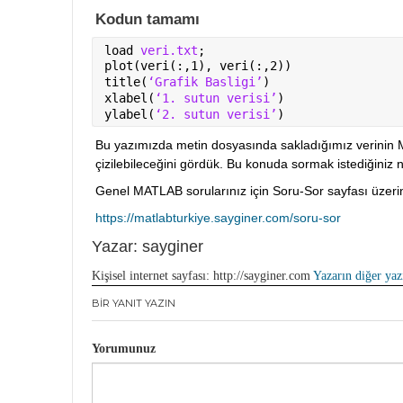
Kodun tamamı
load 
veri.txt
;
plot(veri(:,1), veri(:,2))
title(
‘Grafik Basligi’
)
xlabel(
‘1. sutun verisi’
)
ylabel(
‘2. sutun verisi’
)
Bu yazımızda metin dosyasında sakladığımız verinin MAT
çizilebileceğini gördük. Bu konuda sormak istediğiniz n
Genel MATLAB sorularınız için Soru-Sor sayfası üzerind
https://matlabturkiye.sayginer.com/soru-sor
Yazar: sayginer
Kişisel internet sayfası: http://sayginer.com
Yazarın diğer yaz
BIR YANIT YAZIN
Yorumunuz