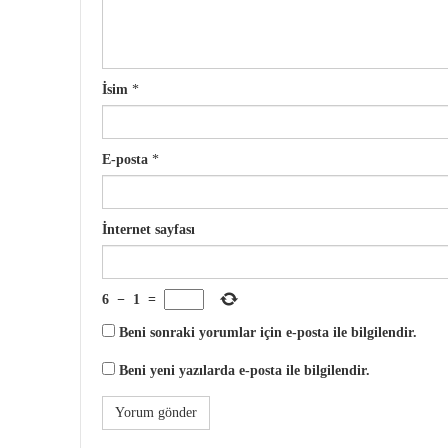
İsim
*
E-posta
*
İnternet sayfası
6
−
1
=
Beni sonraki yorumlar için e-posta ile bilgilendir.
Beni yeni yazılarda e-posta ile bilgilendir.