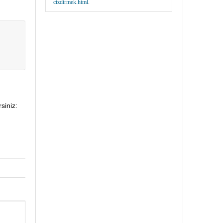
cizdirmek.html
.
siniz: