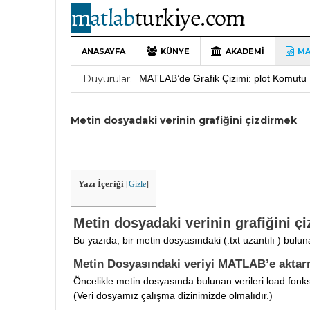
ANASAYFA
KÜNYE
AKADEMI
MA
10 Yıllık Bir Yolculuğun Sonu: MATLAB
Duyurular:
MATLAB’de Grafik Çizimi: plot Komutu 
Yararlı YouTube Kanalları
19 Ocak 202
Metin dosyadaki verinin grafiğini çizdirmek
MATLAB Türkiye Live Editor Kullanım 
MATLAB Nasıl Öğrenilir?
27 Mayıs 202
Yazı İçeriği
[
Gizle
]
Metin dosyadaki verinin grafiğini ç
Bu yazıda, bir metin dosyasındaki (.txt uzantılı ) bulu
Metin Dosyasındaki veriyi MATLAB’e akta
Öncelikle metin dosyasında bulunan verileri load fonk
(Veri dosyamız çalışma dizinimizde olmalıdır.)