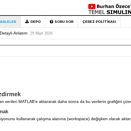
KALELER
DEPO
SORU SOR
ÇEREZ POLITIKASI
 Türkiye’ye Veda
4 Mayıs 2026
Detaylı Anlatım
29 Mart 2026
1
Rehberi
4 Aralık 2020
0
izdirmek
nan verileri MATLAB’e aktararak daha sonra da bu verilerin grafiğini çize
rmak
siyonunu kullanarak çalışma alanına (workspace) değişken olarak aktary