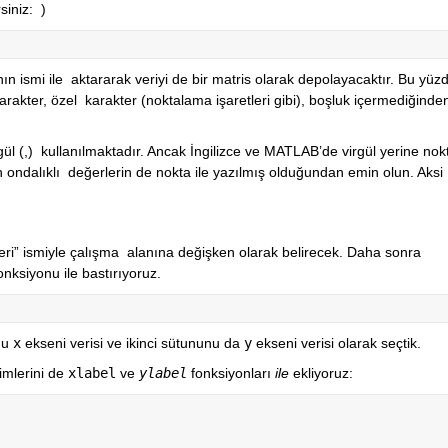
siniz:  )
n ismi ile  aktararak veriyi de bir matris olarak depolayacaktır. Bu yüzde
rakter, özel  karakter (noktalama işaretleri gibi), boşluk içermediğinden
l (,)  kullanılmaktadır. Ancak İngilizce ve MATLAB’de virgül yerine nokta 
ndalıklı  değerlerin de nokta ile yazılmış olduğundan emin olun. Aksi 
i” ismiyle çalışma  alanına değişken olarak belirecek. Daha sonra 
onksiyonu ile bastırıyoruz.
nu 
x
 ekseni verisi ve ikinci sütununu da 
y
 ekseni verisi olarak seçtik.
imlerini de 
xlabel
ve 
ylabel
fonksiyonları
 ile 
ekliyoruz: