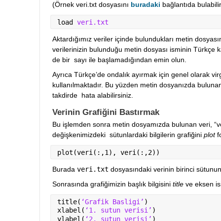
(Örnek veri.txt dosyasını 
buradaki
 bağlantıda bulabilir
load 
veri.txt
Aktardığımız veriler içinde bulundukları metin dosyasını
verilerinizin bulunduğu metin dosyası isminin Türkçe ka
de bir  sayı ile başlamadığından emin olun.
Ayrıca Türkçe’de ondalık ayırmak için genel olarak virgü
kullanılmaktadır. Bu yüzden metin dosyanızda bulunan o
takdirde  hata alabilirsiniz.
Verinin Grafiğini Bastırmak
Bu işlemden sonra metin dosyamızda bulunan veri, “ver
değişkenimizdeki  sütunlardaki bilgilerin grafiğini 
plot 
f
plot(veri(:,1), veri(:,2))
Burada 
veri.txt
 dosyasındaki verinin birinci sütunu
Sonrasında grafiğimizin başlık bilgisini 
title 
ve eksen is
title(
‘Grafik Basligi’
)
xlabel(
‘1. sutun verisi’
)
ylabel(
‘2. sutun verisi’
)