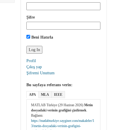
Şifre
Beni Hatırla
Profil
Çıkış yap
Şifremi Unuttum
Bu sayfaya referans verin:
APA
MLA
IEEE
MATLAB Türkiye (29 Haziran 2026)
Metin
dosyadaki verinin grafiğini çizdirmek
.
Bağlantı:
https://matlabturkiye.sayginer.com/makaleler/1
3/metin-dosyadaki-verinin-grafigini-