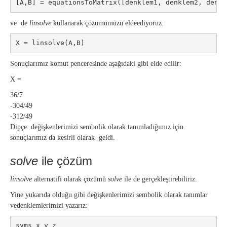
[A,B] = equationsToMatrix([denklem1, denklem2, denkl
ve de
linsolve
kullanarak çözümümüzü eldeediyoruz:
X = linsolve(A,B)
Sonuçlarımız komut penceresinde aşağıdaki gibi elde edilir:
X =
36/7
-304/49
-312/49
Dipçe: değişkenlerimizi sembolik olarak tanımladığımız için
sonuçlarımız da kesirli olarak geldi.
solve
ile çözüm
linsolve
alternatifi olarak çözümü
solve
ile de gerçekleştirebiliriz.
Yine yukarıda olduğu gibi değişkenlerimizi sembolik olarak tanımlar
vedenklemlerimizi yazarız:
syms x y z
