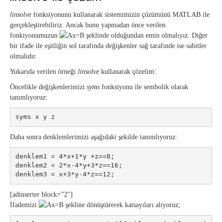
linsolve
fonksiyonunu kullanarak sistemimizin çözümünü MATLAB ile
gerçekleştirebiliriz. Ancak bunu yapmadan önce verilen
fonkiyonumuzun
şeklinde olduğundan emin olmalıyız. Diğer
bir ifade ile eşitliğin sol tarafında değişkenler sağ tarafınde ise sabitler
olmalıdır.
Yukarıda verilen örneği
linsolve
kullanarak çözelim:
Öncelikle değişkenlerimizi
syms
fonksiyonu ile sembolik olarak
tanımlıyoruz:
syms x y z
Daha sonra denklemlerimizi aşağıdaki şekilde tanımlıyoruz:
denklem1 = 4*x+1*y +z==8;

denklem2 = 2*x-4*y+3*z==16;

[adinserter block=”2″]
İfademizi
şekline dönüştürerek katsayıları alıyoruz;