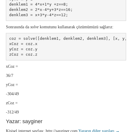
denklem1 = 4*x+1*y +z==8;

denklem2 = 2*x-4*y+3*z==16;

denklem3 = x+3*y-4*z==12;
Sonrasında da
solve
komutunu kullanarak çözümümüzü sağlarız:
coz = solve([denklem1, denklem2, denklem3], [x, y, z]
xCoz = coz.x

yCoz = coz.y

xCoz =
36/7
yCoz =
-304/49
zCoz =
-312/49
Yazar: sayginer
Kişisel internet sayfası: http://sayginer.com
Yazarın diğer yazıları
→