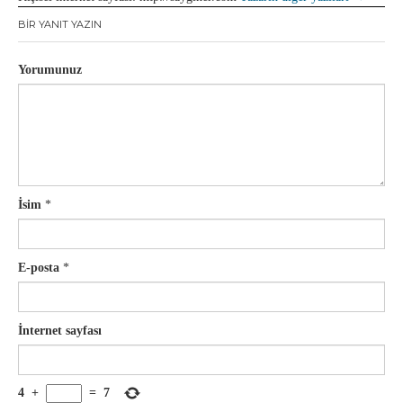
BIR YANIT YAZIN
Yorumunuz
İsim
*
E-posta
*
İnternet sayfası
4
+
=
7