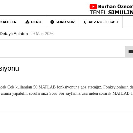
KALELER
DEPO
SORU SOR
ÇEREZ POLITIKASI
 Türkiye’ye Veda
4 Mayıs 2026
Detaylı Anlatım
29 Mart 2026
1
Rehberi
4 Aralık 2020
0
siyonu
lecek Çok kullanılan 50 MATLAB fonksiyonuna göz atacağız. Fonksyionların d
arama yapabilir, sorularınızı Soru Sor sayfamız üzerinden sorarak MATLAB 