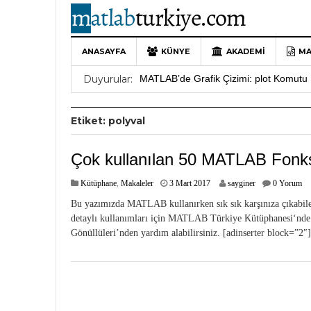
ANASAYFA
KÜNYE
AKADEMI
MA
10 Yıllık Bir Yolculuğun Sonu: MATLAB
Duyurular:
MATLAB’de Grafik Çizimi: plot Komutu 
Yararlı YouTube Kanalları
19 Ocak 202
Etiket:
polyval
MATLAB Türkiye Live Editor Kullanım 
MATLAB Nasıl Öğrenilir?
27 Mayıs 202
Çok kullanılan 50 MATLAB Fonk
1
Kütüphane
,
Makaleler
3 Mart 2017
sayginer
0 Yorum
4
Bu yazımızda MATLAB kullanırken sık sık karşınıza çıkabi
N
detaylı kullanımları için MATLAB Türkiye Kütüphanesi‘nde 
i
Gönüllüleri’nden yardım alabilirsiniz. [adinserter block=”2″]
s
a
n
2
0
2
1