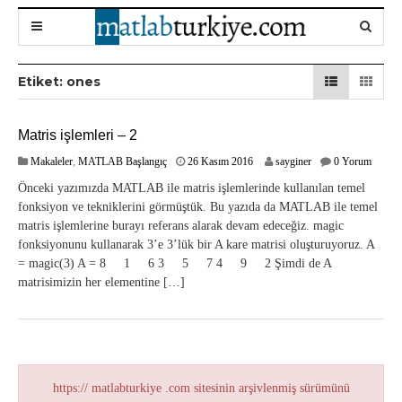
Etiket:
ones
Matris işlemleri – 2
2
Makaleler
,
MATLAB Başlangıç
26 Kasım 2016
sayginer
0 Yorum
9
Önceki yazımızda MATLAB ile matris işlemlerinde kullanılan temel
O
fonksiyon ve tekniklerini görmüştük. Bu yazıda da MATLAB ile temel
c
matris işlemlerine burayı referans alarak devam edeceğiz. magic
a
k
fonksiyonunu kullanarak 3’e 3’lük bir A kare matrisi oluşturuyoruz. A
2
= magic(3) A = 8 1 6 3 5 7 4 9 2 Şimdi de A
0
matrisimizin her elementine […]
1
8
https:// matlabturkiye .com sitesinin arşivlenmiş sürümünü