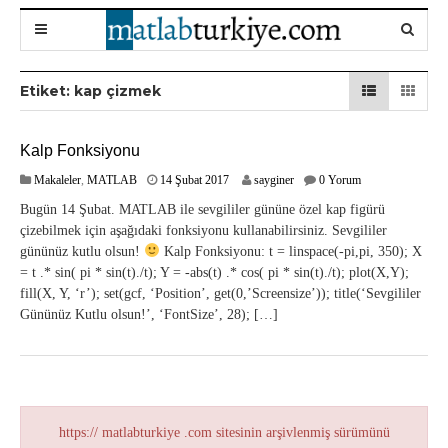
Etiket:
kap çizmek
Kalp Fonksiyonu
2
Makaleler
,
MATLAB
14 Şubat 2017
sayginer
0 Yorum
2
Bugün 14 Şubat. MATLAB ile sevgililer gününe özel kap figürü
Ş
çizebilmek için aşağıdaki fonksiyonu kullanabilirsiniz. Sevgililer
u
gününüz kutlu olsun!
Kalp Fonksiyonu: t = linspace(-pi,pi, 350); X
b
a
= t .* sin( pi * sin(t)./t); Y = -abs(t) .* cos( pi * sin(t)./t); plot(X,Y);
t
fill(X, Y, ‘r’); set(gcf, ‘Position’, get(0,’Screensize’)); title(‘Sevgililer
2
Gününüz Kutlu olsun!’, ‘FontSize’, 28); […]
0
1
7
https:// matlabturkiye .com sitesinin arşivlenmiş sürümünü