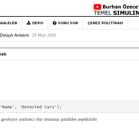
KALELER
DEPO
SORU SOR
ÇEREZ POLITIKASI
 Türkiye’ye Veda
4 Mayıs 2026
Detaylı Anlatım
29 Mart 2026
1
mak
Rehberi
4 Aralık 2020
0
'Name', 'Detected Cars');
 gerekiyor yardımcı olur musunuz şimdiden teşekkürler