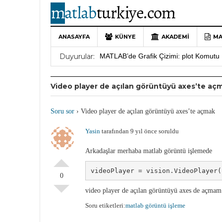
ANASAYFA
KÜNYE
AKADEMI
MA
10 Yıllık Bir Yolculuğun Sonu: MATLAB
Duyurular:
MATLAB’de Grafik Çizimi: plot Komutu 
Yararlı YouTube Kanalları
19 Ocak 202
Video player de açılan görüntüyü axes’te aç
MATLAB Türkiye Live Editor Kullanım 
MATLAB Nasıl Öğrenilir?
27 Mayıs 202
Soru sor
›
Video player de açılan görüntüyü axes’te açmak
Yasin
tarafından 9 yıl önce soruldu
Arkadaşlar merhaba matlab görüntü işlemede
videoPlayer = vision.VideoPlayer(
0
video player de açılan görüntüyü axes de açmam
Soru etiketleri:
matlab görüntü işleme