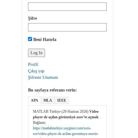
Şifre
Beni Hatırla
Profil
Çıkış yap
Şifremi Unuttum
Bu sayfaya referans verin:
APA
MLA
IEEE
MATLAB Türkiye (29 Haziran 2026)
Video
player de açılan görüntüyü axes’te açmak
.
Bağlantı:
https://matlabturkiye.sayginer.com/soru-
sor/video-player-de-acilan-goruntuyu-axeste-