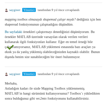
sayginer
Yönetici
tarafından 9 yıl önce cevaplandı
mapping toolbox olmasaydı shaperead çalışır mıydı?
dediğiniz için ben
shaperead fonksiyonunun çalışmadığını düşündüm.
Bu sayfadaki
örnekleri çalıştırmayı denediğinizi düşünüyorum. Bu
örnekler MATLAB üzerinde varsayılan olarak verilen verileri
kullanarak ilgili fonksiyonları kullanır. Eğer en temel örneği bile
çalıştıramıyorsanız, MATLAB yüklemesi esnasında bazı araçları ya
eksik ya da yanlış yüklemiş olabileceğinizden kaynaklı olabilir. Bunun
dışında benim size sunabileceğim bir öneri bulunmuyor.
sayginer
Yönetici
tarafından 9 yıl önce cevaplandı
Merhaba,
Anladığım kadarı ile sizde Mapping Toolbox yüklenmemiş.
MATLAB’in hangi sürümünü kullanıyorsunuz? Toolbox’ı yükledikten
sonra bulduğunuz gibi
vec2mtx
fonksiyonunu kullanabilirsiniz.