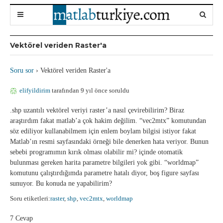
Vektörel veriden Raster'a
Soru sor
›
Vektörel veriden Raster'a
elifyildirim
tarafından 9 yıl önce soruldu
.shp uzantılı vektörel veriyi raster’a nasıl çevirebilirim? Biraz
araştırdım fakat matlab’a çok hakim değilim. “vec2mtx” komutundan
söz ediliyor kullanabilmem için enlem boylam bilgisi istiyor fakat
Matlab’ın resmi sayfasındaki örneği bile denerken hata veriyor. Bunun
sebebi programımın kırık olması olabilir mi? içinde otomatik
bulunması gereken harita parametre bilgileri yok gibi. “worldmap”
komutunu çalıştırdığımda parametre hatalı diyor, boş figure sayfası
sunuyor. Bu konuda ne yapabilirim?
Soru etiketleri:
raster
,
shp
,
vec2mtx
,
worldmap
7 Cevap