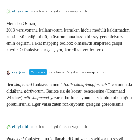
elifyildirim
tarafından 9 yıl önce cevaplandı
Merhaba Osman,
2013 versiyonunu kullanıyorum kurarken hiçbir modülü kaldırmadım
hepsini yüklediğimi düşünüyorum ama bsşka bir şey gerektiriyorsa
emin değilim. Fakat mapping toolbox olmasaydı shaperead çalışır
mıydı? O fonksiyonlar çalışıyor, koordinat verileri yok
sayginer
Yönetici
tarafından 9 yıl önce cevaplandı
Ben
shaperead
fonksiyonunun “
\toolbox\map\mapformats”
konumunda
olduğunu görüyorum. Basitçe siz de komut penceresine (Command
Window)
edit shaperead
yazarak bu fonksiyonun sizde olup olmadığını
görebilirsiniz. Eğer varsa zaten fonksiyonun içeriğini göreceksiniz.
elifyildirim
tarafından 9 yıl önce cevaplandı
shaperead
fonksiyonunu kullanabildiğimi zaten söylüyorum sevgili