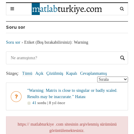
Soru sor
Soru sor
›
Etiket (Boş bırakabilirsiniz): Warning
Süzgeç:
Tümü
Açık
Çözülmüş
Kapalı
Cevaplanmamış
“Warning: Matrix is close to singular or badly scaled.
Results may be inaccurate.” Hatası
41
sordu | 8 yıl önce
https:// matlabturkiye .com sitesinin arşivlenmiş sürümünü
görüntülemektesiniz.