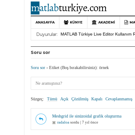
10 Yıllık Bir Yolculuğun Sonu: MATLAB
MATLAB’de Grafik Çizimi: plot Komutu 
ANASAYFA
KÜNYE
AKADEMI
MA
Yararlı YouTube Kanalları
19 Ocak 202
Duyurular:
MATLAB Türkiye Live Editor Kullanım 
MATLAB Nasıl Öğrenilir?
27 Mayıs 202
Soru sor
Soru sor
›
Etiket (Boş bırakabilirsiniz): örnek
Süzgeç:
Tümü
Açık
Çözülmüş
Kapalı
Cevaplanmamış
Meshgrid ile sinüzoidal grafik oluşturma
radaloa
sordu | 7 yıl önce