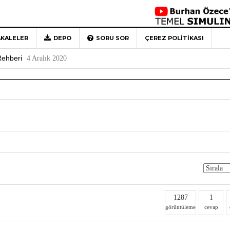
 Türkiye’ye Veda
4 Mayıs 2026
Detaylı Anlatım
29 Mart 2026
KALELER
DEPO
SORU SOR
ÇEREZ POLITIKASI
1
Rehberi
4 Aralık 2020
0
1287
1
görüntüleme
cevap