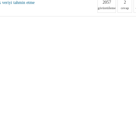
2057
2
k veriyi tahmin etme
görüntüleme
cevap