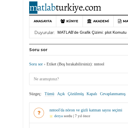
ANASAYFA
KÜNYE
AKADEMI
MA
10 Yıllık Bir Yolculuğun Sonu: MATLAB
Duyurular:
MATLAB’de Grafik Çizimi: plot Komutu 
Yararlı YouTube Kanalları
19 Ocak 202
Soru sor
MATLAB Türkiye Live Editor Kullanım 
MATLAB Nasıl Öğrenilir?
27 Mayıs 202
Soru sor
›
Etiket (Boş bırakabilirsiniz): nntool
Süzgeç:
Tümü
Açık
Çözülmüş
Kapalı
Cevaplanmamış
nntool'da nöron ve gizli katman sayısı seçimi
derya
sordu | 7 yıl önce