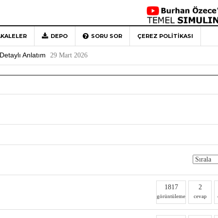
KALELER
DEPO
SORU SOR
ÇEREZ POLITIKASI
 Türkiye’ye Veda
4 Mayıs 2026
Detaylı Anlatım
29 Mart 2026
1
Rehberi
4 Aralık 2020
0
1817
2
görüntüleme
cevap