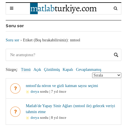
Soru sor
Soru sor
›
Etiket (Boş bırakabilirsiniz): nntool
Süzgeç:
Tümü
Açık
Çözülmüş
Kapalı
Cevaplanmamış
nntool'da nöron ve gizli katman sayısı seçimi
derya
sordu | 7 yıl önce
Matlab'de Yapay Sinir Ağları (nntool ile) gelecek veriyi
tahmin etme
derya
sordu | 8 yıl önce