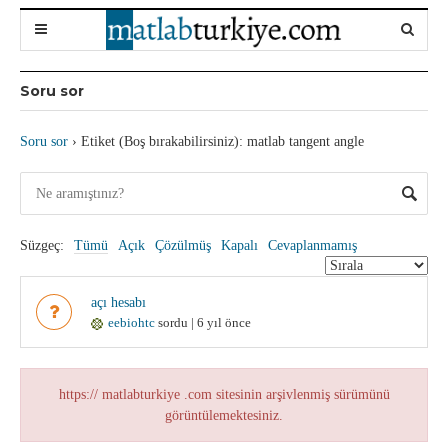
Soru sor
Soru sor
›
Etiket (Boş bırakabilirsiniz): matlab tangent angle
Süzgeç:
Tümü
Açık
Çözülmüş
Kapalı
Cevaplanmamış
açı hesabı
eebiohtc
sordu | 6 yıl önce
https:// matlabturkiye .com sitesinin arşivlenmiş sürümünü
görüntülemektesiniz.