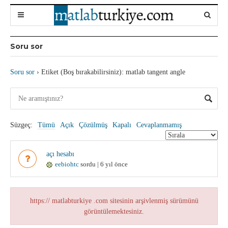
Soru sor
Soru sor
›
Etiket (Boş bırakabilirsiniz): matlab tangent angle
Süzgeç:
Tümü
Açık
Çözülmüş
Kapalı
Cevaplanmamış
açı hesabı
eebiohtc
sordu | 6 yıl önce
https:// matlabturkiye .com sitesinin arşivlenmiş sürümünü
görüntülemektesiniz.