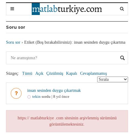
Soru sor
Soru sor
›
Etiket (Boş bırakabilirsiniz): insan sesinden duygu çıkartma
Süzgeç:
Tümü
Açık
Çözülmüş
Kapalı
Cevaplanmamış
insan sesinden duygu çıkartmak
tekin
sordu | 8 yıl önce
https:// matlabturkiye .com sitesinin arşivlenmiş sürümünü
görüntülemektesiniz.