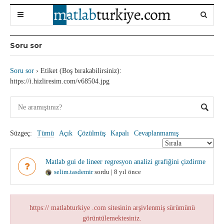
Soru sor
Soru sor
›
Etiket (Boş bırakabilirsiniz):
https://i.hizliresim.com/v68504.jpg
Süzgeç:
Tümü
Açık
Çözülmüş
Kapalı
Cevaplanmamış
Matlab gui de lineer regresyon analizi grafiğini çizdirme
selim.tasdemir
sordu | 8 yıl önce
https:// matlabturkiye .com sitesinin arşivlenmiş sürümünü
görüntülemektesiniz.