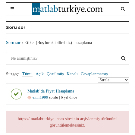
Soru sor
Soru sor
›
Etiket (Boş bırakabilirsiniz): hesaplama
Süzgeç:
Tümü
Açık
Çözülmüş
Kapalı
Cevaplanmamış
Matlab’da Fiyat Hesaplama
emir1999
sordu | 6 yıl önce
https:// matlabturkiye .com sitesinin arşivlenmiş sürümünü
görüntülemektesiniz.