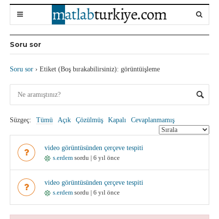
Soru sor
Soru sor
›
Etiket (Boş bırakabilirsiniz): görüntüişleme
Süzgeç:
Tümü
Açık
Çözülmüş
Kapalı
Cevaplanmamış
video görüntüsünden çerçeve tespiti
s.erdem
sordu | 6 yıl önce
video görüntüsünden çerçeve tespiti
s.erdem
sordu | 6 yıl önce