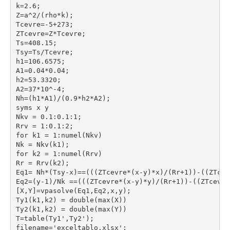
k=2.6;
Z=a^2/(rho*k);
Tcevre=-5+273;
ZTcevre=Z*Tcevre;
Ts=408.15;
Tsy=Ts/Tcevre;
h1=106.6575;
A1=0.04*0.04;
h2=53.3320;
A2=37*10^-4;
Nh=(h1*A1)/(0.9*h2*A2);
syms x y 
Nkv = 0.1:0.1:1;
Rrv = 1:0.1:2;
for k1 = 1:numel(Nkv)
Nk = Nkv(k1);
for k2 = 1:numel(Rrv)
Rr = Rrv(k2);
Eq1= Nh*(Tsy-x)==(((ZTcevre*(x-y)*x)/(Rr+1))-((ZTcev
Eq2=(y-1)/Nk ==(((ZTcevre*(x-y)*y)/(Rr+1))-((ZTcevre
[X,Y]=vpasolve(Eq1,Eq2,x,y);
Ty1(k1,k2) = double(max(X))
Ty2(k1,k2) = double(max(Y))
T=table(Ty1',Ty2');
filename='exceltablo.xlsx';