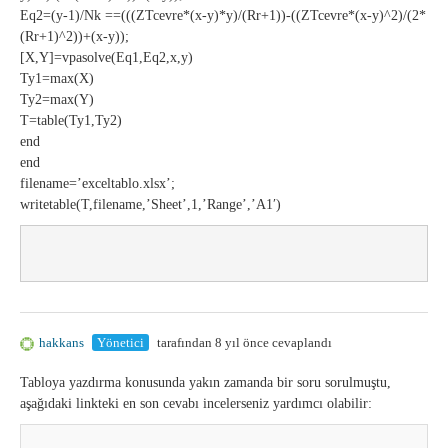
Eq2=(y-1)/Nk ==(((ZTcevre*(x-y)*y)/(Rr+1))-((ZTcevre*(x-y)^2)/(2*
(Rr+1)^2))+(x-y));
[X,Y]=vpasolve(Eq1,Eq2,x,y)
Ty1=max(X)
Ty2=max(Y)
T=table(Ty1,Ty2)
end
end
filename=’exceltablo.xlsx’;
writetable(T,filename,’Sheet’,1,’Range’,’A1′)
hakkans
Yönetici
tarafından 8 yıl önce cevaplandı
Tabloya yazdırma konusunda yakın zamanda bir soru sorulmuştu,
aşağıdaki linkteki en son cevabı incelerseniz yardımcı olabilir: