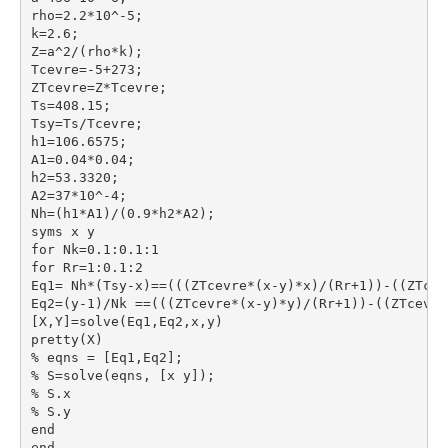
rho=2.2*10^-5;
k=2.6;
Z=a^2/(rho*k);
Tcevre=-5+273;
ZTcevre=Z*Tcevre;
Ts=408.15;
Tsy=Ts/Tcevre;
h1=106.6575;
A1=0.04*0.04;
h2=53.3320;
A2=37*10^-4;
Nh=(h1*A1)/(0.9*h2*A2);
syms x y 
for Nk=0.1:0.1:1
for Rr=1:0.1:2
Eq1= Nh*(Tsy-x)==(((ZTcevre*(x-y)*x)/(Rr+1))-((ZTcev
Eq2=(y-1)/Nk ==(((ZTcevre*(x-y)*y)/(Rr+1))-((ZTcevre
[X,Y]=solve(Eq1,Eq2,x,y)
pretty(X)
% eqns = [Eq1,Eq2];
% S=solve(eqns, [x y]);
% S.x
% S.y
end
end