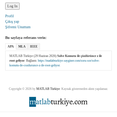
Profil
Çıkış yap
Şifremi Unuttum
Bu sayfaya referans verin:
APA
MLA
IEEE
MATLAB Türkiye (29 Haziran 2026)
Solve Komutu ile çözdürünce z ile
root geliyor
. Bağlantı:
https://matlabturkiye.sayginer.com/soru-sor/solve-
komutu-ile-cozdurunce-z-ile-root-geliyor
.
Copyright © 2026 by
MATLAB Türkiye
. Kaynak göstermeden alıntı yapılamaz.