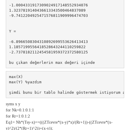
-1.0004331917309024917148552934076
1.3237819140436613343500464837089
-9.7412204925471576811909996474703
Y =
-6.8966508304310892699553626413413
1.1857199556418528643244110259822
-2.7378182112454581959372372580125
bu çıkan değerlerin max değeri içinde 
max(X)
max(Y) %yazdım
şimdi bunu bir tablo halinde göstermek istiyorum aşa
syms x y
for Nk=0.1:0.1:1
for Rr=1:0.1:2
Eq1= Nh*(Tsy-x)==(((ZTcevre*(x-y)*x)/(Rr+1))-((ZTcevre*(x-
y)^2)/(2*(Rr+1)^2))+(x-y));