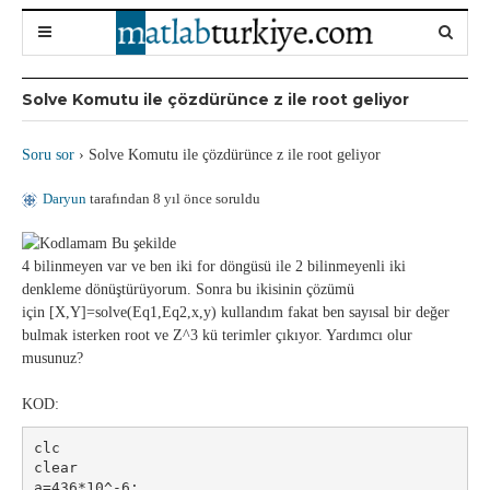
Solve Komutu ile çözdürünce z ile root geliyor
Soru sor
›
Solve Komutu ile çözdürünce z ile root geliyor
Daryun
tarafından 8 yıl önce soruldu
4 bilinmeyen var ve ben iki for döngüsü ile 2 bilinmeyenli iki
denkleme dönüştürüyorum. Sonra bu ikisinin çözümü
için [X,Y]=solve(Eq1,Eq2,x,y) kullandım fakat ben sayısal bir değer
bulmak isterken root ve Z^3 kü terimler çıkıyor. Yardımcı olur
musunuz?
KOD:
clc
clear
a=436*10^-6;