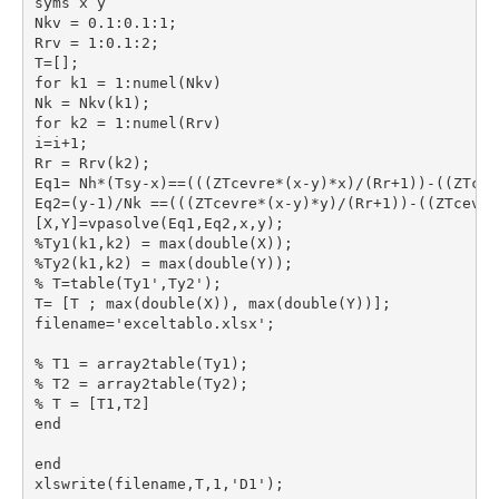
syms x y 
Nkv = 0.1:0.1:1;
Rrv = 1:0.1:2;
T=[];
for k1 = 1:numel(Nkv)
Nk = Nkv(k1); 
for k2 = 1:numel(Rrv)
i=i+1;
Rr = Rrv(k2);
Eq1= Nh*(Tsy-x)==(((ZTcevre*(x-y)*x)/(Rr+1))-((ZTcev
Eq2=(y-1)/Nk ==(((ZTcevre*(x-y)*y)/(Rr+1))-((ZTcevre
[X,Y]=vpasolve(Eq1,Eq2,x,y);
%Ty1(k1,k2) = max(double(X));
%Ty2(k1,k2) = max(double(Y));
% T=table(Ty1',Ty2');
T= [T ; max(double(X)), max(double(Y))];
filename='exceltablo.xlsx';
% T1 = array2table(Ty1);
% T2 = array2table(Ty2);
% T = [T1,T2]
end
end
xlswrite(filename,T,1,'D1');