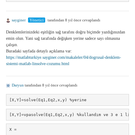
sayginer
Yönetici
tarafından 8 yıl önce cevaplandı
Denklemlerinizdeki eşitliğin sağ tarafını doğru biçimde yazdığınızdan
emin olun. Yani sağ tarafında değişken yerine sadece sayı olmasına
çalışın.
Buradaki sayfada detaylı açıklama var:
https://matlabturkiye.sayginer.com/makaleler/04/dogrusal-denklem-
sistemi-matlab-linsolve-cozumu.html
Daryun
tarafından 8 yıl önce cevaplandı
[X,Y]=solve(Eq1,Eq2,x,y) %yerine 
[X,Y]=vpasolve(Eq1,Eq2,x,y) %kullandım ve 3 e 1 lik 
X =