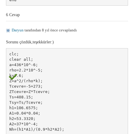
6 Cevap
Daryun
tarafından 8 yıl önce cevaplandı
Sorunu çözdük,teşekkürler:)
clc;
clear all;
a=436*10^-6;
rho=2.2*10^-5;
k=2.6;
Z=a^2/(rho*k);
Tcevre=-5+273;
ZTcevre=Z*Tcevre;
Ts=408.15;
Tsy=Ts/Tcevre;
h1=106.6575;
A1=0.04*0.04;
h2=53.3320;
A2=37*10^-4;
Nh=(h1*A1)/(0.9*h2*A2);