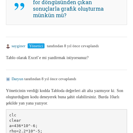
for döngüsünden çıkan
sonuçlarla grafik oluşturma
münkün mü?
sayginer
Yönetici
tarafından 8 yıl önce cevaplandı
Tablo olarak Excel’e mi yazdirmak istiyorsunuz?
Daryun
tarafından 8 yıl önce cevaplandı
Yöneticinin verdiği kodda Tabloda değerleri alt alta yazmıyor ki. Son
oluşturduğum kodu deneyerek buna şahit olabilirsiniz. Burda 10arlı
şekilde yan yana yazıyor.
clc
clear
a=436*10^-6;
rho=2.2*10^-5;