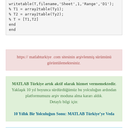
writetable(T,filename,'Sheet',1,'Range','D1');
% T1 = array2table(Ty1);
% T2 = array2table(Ty2);
% T = [T1,T2]
end
end
https:// matlabturkiye .com sitesinin arşivlenmiş sürümünü
görüntülemektesiniz.
MATLAB Türkiye artık aktif olarak hizmet vermemektedir.
Yaklaşık 10 yıl boyunca sürdürdüğümüz bu yolculuğun ardından
platformumuzu arşiv moduna alma kararı aldık.
Detaylı bilgi için:
10 Yıllık Bir Yolculuğun Sonu: MATLAB Türkiye’ye Veda