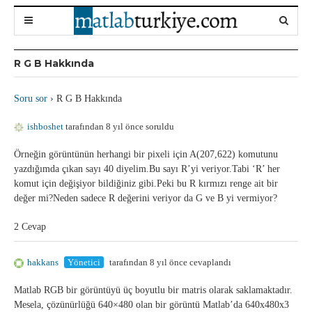
R G B Hakkında
Soru sor
›
R G B Hakkında
ishboshet
tarafından 8 yıl önce soruldu
Örneğin görüntünün herhangi bir pixeli için A(207,622) komutunu
yazdığımda çıkan sayı 40 diyelim.Bu sayı R’yi veriyor.Tabi ‘R’ her
komut için değişiyor bildiğiniz gibi.Peki bu R kırmızı renge ait bir
değer mi?Neden sadece R değerini veriyor da G ve B yi vermiyor?
2 Cevap
hakkans
Yönetici
tarafından 8 yıl önce cevaplandı
Matlab RGB bir görüntüyü üç boyutlu bir matris olarak saklamaktadır.
Mesela, çözünürlüğü 640×480 olan bir görüntü Matlab’da 640x480x3