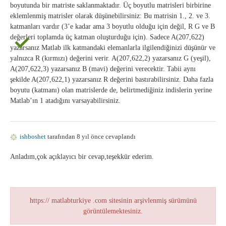
boyutunda bir matriste saklanmaktadır. Üç boyutlu matrisleri birbirine
eklemlenmiş matrisler olarak düşünebilirsiniz: Bu matrisin 1., 2. ve 3.
katmanları vardır (3’e kadar ama 3 boyutlu olduğu için değil, R G ve B
değerleri toplamda üç katman oluşturduğu için). Sadece A(207,622)
yazarsanız Matlab ilk katmandaki elemanlarla ilgilendiğinizi düşünür ve
yalnızca R (kırmızı) değerini verir. A(207,622,2) yazarsanız G (yeşil),
A(207,622,3) yazarsanız B (mavi) değerini verecektir. Tabii aynı
şekilde A(207,622,1) yazarsanız R değerini bastırabilirsiniz. Daha fazla
boyutu (katmanı) olan matrislerde de, belirtmediğiniz indislerin yerine
Matlab’ın 1 atadığını varsayabilirsiniz.
ishboshet
tarafından 8 yıl önce cevaplandı
Anladım,çok açıklayıcı bir cevap,teşekkür ederim.
https:// matlabturkiye .com sitesinin arşivlenmiş sürümünü
görüntülemektesiniz.