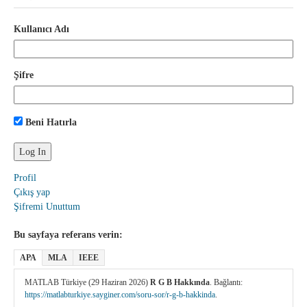
Kullanıcı Adı
Şifre
Beni Hatırla
Profil
Çıkış yap
Şifremi Unuttum
Bu sayfaya referans verin:
APA
MLA
IEEE
MATLAB Türkiye (29 Haziran 2026)
R G B Hakkında
. Bağlantı:
https://matlabturkiye.sayginer.com/soru-sor/r-g-b-hakkinda
.