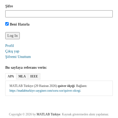
Şifre
Beni Hatırla
Profil
Çıkış yap
Şifremi Unuttum
Bu sayfaya referans verin:
APA
MLA
IEEE
MATLAB Türkiye (29 Haziran 2026)
quiver ölçeği
. Bağlantı:
https://matlabturkiye.sayginer.com/soru-sor/quiver-olcegi
.
Copyright © 2026 by
MATLAB Türkiye
. Kaynak göstermeden alıntı yapılamaz.