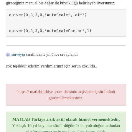
gireceğiniz manual bir değer ile büyüklüğü belirleyebiliyorsunuz.
quiver(0,0,3,0,'AutoScale','off')

surveyor
tarafından 5 yıl önce cevaplandı
çok teşekkür ederim yardımlarınız için sorun çözüldü..
https:// matlabturkiye .com sitesinin arşivlenmiş sürümünü
görüntülemektesiniz.
MATLAB Türkiye artık aktif olarak hizmet vermemektedir.
Yaklaşık 10 yıl boyunca sürdürdüğümüz bu yolculuğun ardından
platformumuzu arşiv moduna alma kararı aldık.