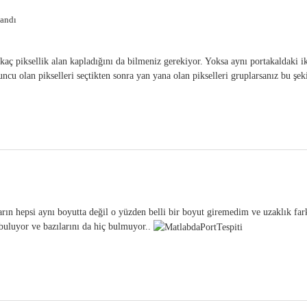
landı
 kaç piksellik alan kapladığını da bilmeniz gerekiyor. Yoksa aynı portakaldaki ik
uncu olan pikselleri seçtikten sonra yan yana olan pikselleri gruplarsanız bu şek
rın hepsi aynı boyutta değil o yüzden belli bir boyut giremedim ve uzaklık fark
 buluyor ve bazılarını da hiç bulmuyor..