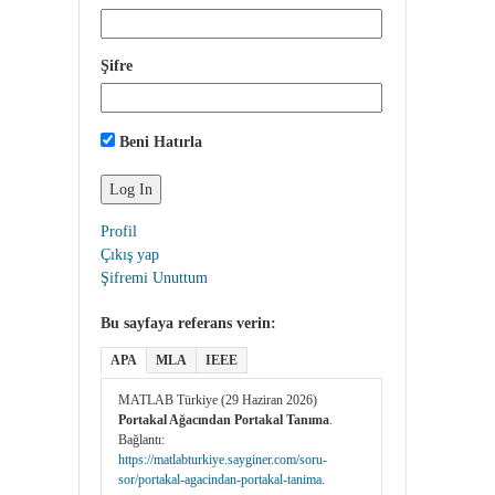
Şifre
Beni Hatırla
Profil
Çıkış yap
Şifremi Unuttum
Bu sayfaya referans verin:
APA
MLA
IEEE
MATLAB Türkiye (29 Haziran 2026)
Portakal Ağacından Portakal Tanıma
.
Bağlantı:
https://matlabturkiye.sayginer.com/soru-
sor/portakal-agacindan-portakal-tanima
.