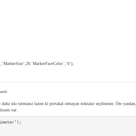
wp’,’MarkerSize’,20,’MarkerFaceColor’,’b’);
landı
ı daha sıkı tutmanız lazım ki portakal olmayan noktalar seçilmesin. Öte yandan
 kısım var:
imeter’);
