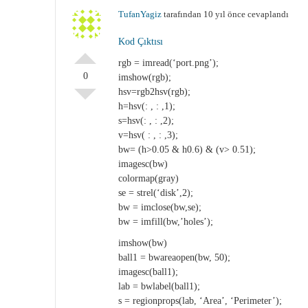
TufanYagiz
tarafından 10 yıl önce cevaplandı
Kod Çıktısı
rgb = imread(‘port.png’);
0
imshow(rgb);
hsv=rgb2hsv(rgb);
h=hsv(: , : ,1);
s=hsv(: , : ,2);
v=hsv( : , : ,3);
bw= (h>0.05 & h0.6) & (v> 0.51);
imagesc(bw)
colormap(gray)
se = strel(‘disk’,2);
bw = imclose(bw,se);
bw = imfill(bw,’holes’);
imshow(bw)
ball1 = bwareaopen(bw, 50);
imagesc(ball1);
lab = bwlabel(ball1);
s = regionprops(lab, ‘Area’, ‘Perimeter’);