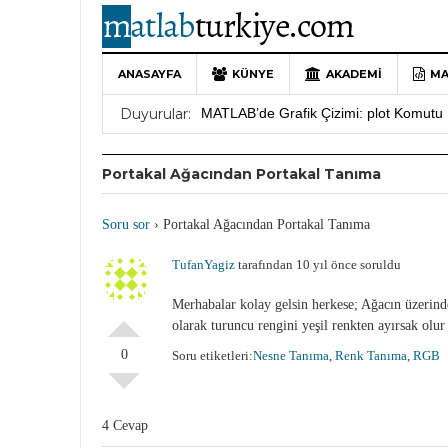
ANASAYFA
KÜNYE
AKADEMI
MA
10 Yıllık Bir Yolculuğun Sonu: MATLAB
Duyurular:
MATLAB’de Grafik Çizimi: plot Komutu 
Yararlı YouTube Kanalları
19 Ocak 202
Portakal Ağacından Portakal Tanıma
MATLAB Türkiye Live Editor Kullanım 
MATLAB Nasıl Öğrenilir?
27 Mayıs 202
Soru sor
›
Portakal Ağacından Portakal Tanıma
TufanYagiz
tarafından 10 yıl önce soruldu
Merhabalar kolay gelsin herkese; Ağacın üzerin
olarak turuncu rengini yeşil renkten ayırsak olu
0
Soru etiketleri:
Nesne Tanıma
,
Renk Tanıma
,
RGB
4 Cevap