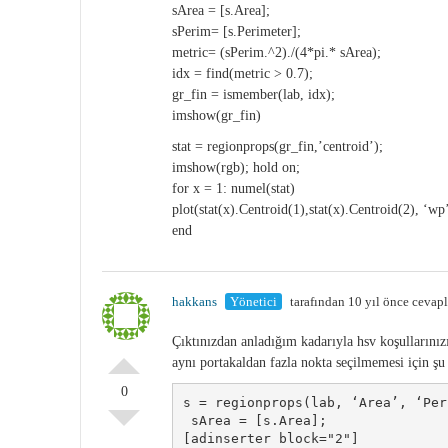
sArea = [s.Area];
sPerim= [s.Perimeter];
metric= (sPerim.^2)./(4*pi.* sArea);
idx = find(metric > 0.7);
gr_fin = ismember(lab, idx);
imshow(gr_fin)
stat = regionprops(gr_fin,’centroid’);
imshow(rgb); hold on;
for x = 1: numel(stat)
plot(stat(x).Centroid(1),stat(x).Centroid(2), ‘
end
hakkans
Yönetici
tarafından 10 yıl önce cevap
Çıktınızdan anladığım kadarıyla hsv koşullarınız
aynı portakaldan fazla nokta seçilmemesi için şu
0
s = regionprops(lab, ‘Area’, ‘Per
 sArea = [s.Area];

[adinserter block="2"]
