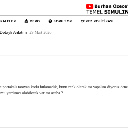
KALELER
DEPO
SORU SOR
ÇEREZ POLITIKASI
 Türkiye’ye Veda
4 Mayıs 2026
Detaylı Anlatım
29 Mart 2026
1
Rehberi
4 Aralık 2020
0
de portakalı tanıyan kodu bulamadık, bunu renk olarak mı yapalım diyoruz ör
r mu yardımcı olabilecek var mı acaba ?