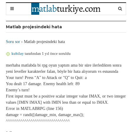
Matlab projesindeki hata
Soru sor
›
Matlab projesindeki hata
kubilay
tarafından 1 yıl önce soruldu
merhaba matlabda bi rpg oyun yaptım ama bir süre ilerledikten sonra
yeni leveller karakterler falan, böyle bir hata alıyorum vs esnasında
Your turn! Press “A” to Attack or “Q” to Quit: a
You dealt 17 damage. Enemy health left: 89
Enemy’s turn!
First input must be a positive scalar integer value IMAX, or two integer
values [IMIN IMAX] with IMIN less than or equal to IMAX.
Error in MATLABRPG (line 156)
damage = randi([damage_min, damage_max]);
^^^^^^^^^^^^^^^^^^^^^^^^^^^^^^^