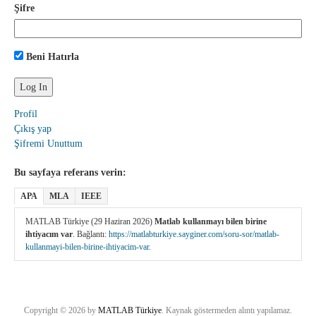
Şifre
Beni Hatırla
Profil
Çıkış yap
Şifremi Unuttum
Bu sayfaya referans verin:
APA
MLA
IEEE
MATLAB Türkiye (29 Haziran 2026)
Matlab kullanmayı bilen birine
ihtiyacım var
. Bağlantı:
https://matlabturkiye.sayginer.com/soru-sor/matlab-
kullanmayi-bilen-birine-ihtiyacim-var
.
Copyright © 2026 by
MATLAB Türkiye
. Kaynak göstermeden alıntı yapılamaz.