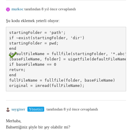
murkoc
tarafından 8 yıl önce cevaplandı
Şu kodu eklemek yeterli oluyor:
startingFolder = 'path';

if ~exist(startingFolder, 'dir')

startingFolder = pwd;

end

defaultFileName = fullfile(startingFolder, '*.abc');

[baseFileName, folder] = uigetfile(defaultFileName, 
if baseFileName == 0

return;

end

fullFileName = fullfile(folder, baseFileName)

original = imread(fullFileName);
sayginer
Yönetici
tarafından 8 yıl önce cevaplandı
Merhaba,
Bahsettiğiniz şöyle bir şey olabilir mi?