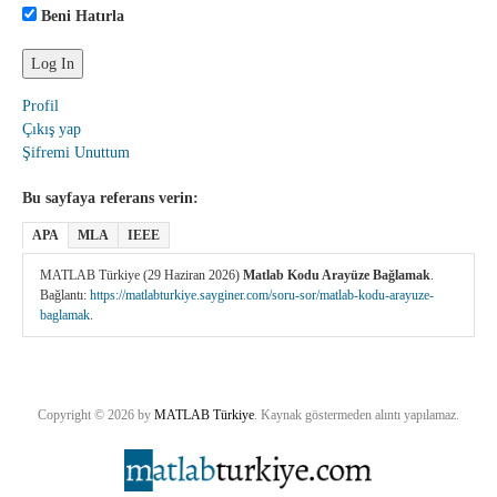
Beni Hatırla
Profil
Çıkış yap
Şifremi Unuttum
Bu sayfaya referans verin:
APA
MLA
IEEE
MATLAB Türkiye (29 Haziran 2026)
Matlab Kodu Arayüze Bağlamak
.
Bağlantı:
https://matlabturkiye.sayginer.com/soru-sor/matlab-kodu-arayuze-
baglamak
.
Copyright © 2026 by
MATLAB Türkiye
. Kaynak göstermeden alıntı yapılamaz.