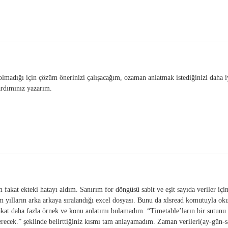
madığı için çözüm önerinizi çalışacağım, ozaman anlatmak istediğinizi daha i
ardımınız yazarım.
fakat ekteki hatayı aldım. Sanırım for döngüsü sabit ve eşit sayıda veriler iç
tüm yılların arka arkaya sıralandığı excel dosyası. Bunu da xlsread komutuyla ok
akat daha fazla örnek ve konu anlatımı bulamadım. “Timetable’ların bir sutunu
terecek.” şeklinde belirttiğiniz kısmı tam anlayamadım. Zaman verileri(ay-gün-s