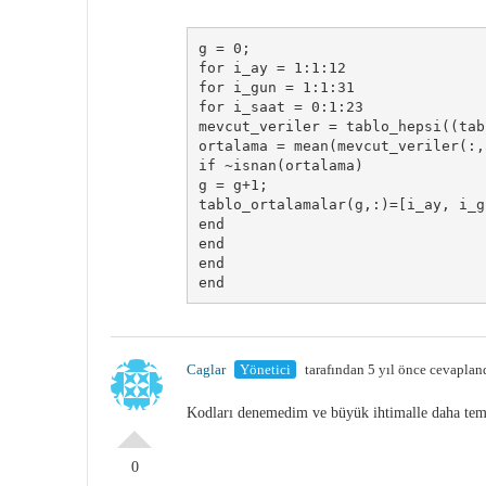
g = 0;

for i_ay = 1:1:12

for i_gun = 1:1:31

for i_saat = 0:1:23

mevcut_veriler = tablo_hepsi((tab
ortalama = mean(mevcut_veriler(:,5
if ~isnan(ortalama)

g = g+1;

tablo_ortalamalar(g,:)=[i_ay, i_g
end

end

end

end
Caglar
Yönetici
tarafından 5 yıl önce cevaplan
Kodları denemedim ve büyük ihtimalle daha temi
0