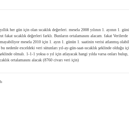
ıllık her gün için olan sıcaklık değerleri. mesela 2008 yılının 1. ayının 1. gün
ut fakat sıcaklık değerleri farklı. Bunların ortalamasını alacam. fakat Verilerde
olmayabiliyor mesela 2010 için 1. ayın 1. günün 1. saatinin verisi atlanmış olabi
u nedenle exceldeki veri sütunları yıl-ay-gün-saat-sıcaklık şeklinde olduğu içi
şeklinde olmalı. 1-1-1 yoksa o yıl için atlayacak hangi yılda varsa onları bulup,
caklık ortalamasını alacak (8760 civarı veri için)
dı