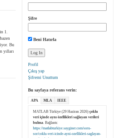
Şifre
ün 1.
 bazen
Beni Hatırla
liyor. Bu
n yılları
Profil
Çıkış yap
Şifremi Unuttum
Bu sayfaya referans verin:
APA
MLA
IEEE
MATLAB Türkiye (29 Haziran 2026)
çoklu
veri içinde aynı özellikleri sağlayan verileri
bulma
. Bağlantı:
https://matlabturkiye.sayginer.com/soru-
sor/coklu-veri-icinde-ayni-ozellikleri-saglayan-