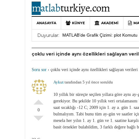
ANASAYFA
KÜNYE
AKADEMI
MA
10 Yıllık Bir Yolculuğun Sonu: MATLAB
Duyurular:
MATLAB’de Grafik Çizimi: plot Komutu 
Yararlı YouTube Kanalları
19 Ocak 202
çoklu veri içinde aynı özellikleri sağlayan veri
MATLAB Türkiye Live Editor Kullanım 
MATLAB Nasıl Öğrenilir?
27 Mayıs 202
Soru sor
›
çoklu veri içinde aynı özellikleri sağlayan veriler
Aykut
tarafından 5 yıl önce soruldu
10 yıllık bir süreçte seçilen yıllara göre aynı ay
gerekiyor. Bu şekilde 10 yıllık veri ortalamasını
saat sıcaklığı -12 C; 2009 için 1. ay a. gün 1. sa
0
bulmalıyım. Tabi bunu tüm ay-gün ve saatler için
mesela her yılın 1. ay 1. gün ve 1. saatine karşı
basit örnekler bulabildim, 3 farklı değere bağlı 