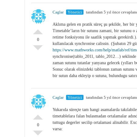
Caglar
Yönetici
tarafından 5 yıl önce cevaplan
Aklıma gelen en pratik süreç şu şekilde, her bir y
Timetable’ların bir sutunu zamani, bir sutunu o z
retime fonksiyonu ile saatlik yapmak gerekirdi.)
0
kullanılacak synchronise calissin. (Şubatın 29 gü
https://www.mathworks.com/help/matlab/ref/tim
synchronise(tablo_2011, tablo_2012…) seklinde tu
zaman sutunu tutanlar yanyana gelecek (yılları b
Sonuc olarak elinizdeki tablonun zaman sutunu ve
bir sutun daha ekleyip o sutuna, bulundugu satırı
Caglar
Yönetici
tarafından 5 yıl önce cevaplan
Yukarıda süreçte tam hangi asamalarda takılabil
timetablelara falan bulasmadan ortalamalar adında
tuttugu degerler secilip ortalamasi alinabilir. E
0
varsa: