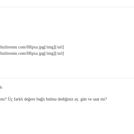
.hizliresim.com/I8Ipxa.jpg[/img][/url]
.hizliresim.com/I8Ipxa.jpg[/img][/url]
dı
 mı? Üç farklı değere bağlı bulma dediğiniz ay, gün ve saat mi?