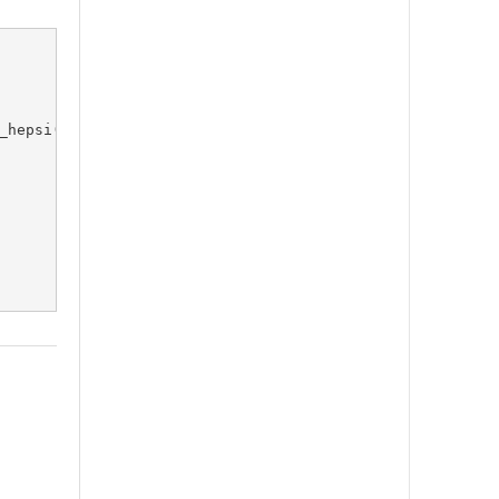
_hepsi(:,4)==i_saat),:);
