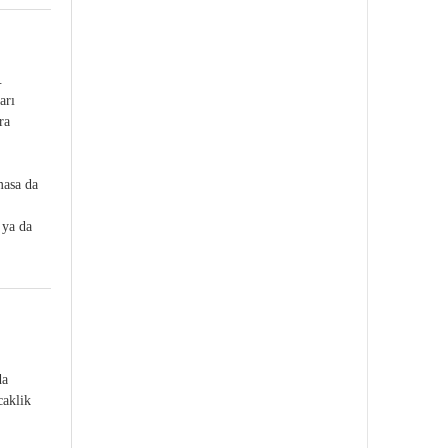
.
arı
ra
masa da
 ya da
da
caklik