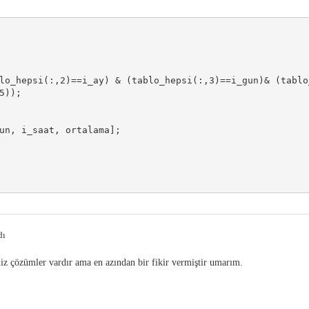
lo_hepsi(:,2)==i_ay) & (tablo_hepsi(:,3)==i_gun)& (tablo
));

un, i_saat, ortalama];

dı
z çözümler vardır ama en azından bir fikir vermiştir umarım.