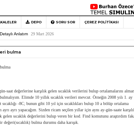
KALELER
DEPO
SORU SOR
ÇEREZ POLITIKASI
 Türkiye’ye Veda
4 Mayıs 2026
Detaylı Anlatım
29 Mart 2026
1
leri bulma
Rehberi
4 Aralık 2020
0
i bulma
-gün-saat değerlerine karşılık gelen sıcaklık verilerini bulup ortalamalarını alm
 bulmalıyım. Elimde 10 yıllık sıcaklık verileri mevcut. Örneğin 2008 yılı 1. ay 
at sıcaklığı -8C; bunun gibi 10 yıl için sıcaklıkları bulup 10 a bölüp ortalama
 ayrı ayrı yapacağım. Sizden ricam seçilen yıllar için aynı ay-gün-saate karşılı
lık gelen sıcaklık değerlerini bulup veren bir kod. Find komutunu araştırdım fak
bir değeri(sıcaklık) bulma durumu daha karışık.