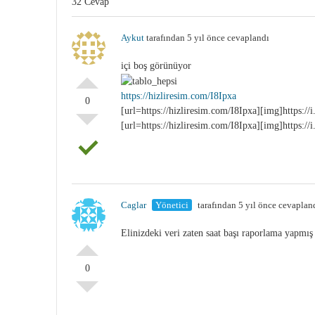
32 Cevap
Aykut
tarafından 5 yıl önce cevaplandı
içi boş görünüyor
https://hizliresim.com/I8Ipxa
0
[url=https://hizliresim.com/I8Ipxa][img]https://i
[url=https://hizliresim.com/I8Ipxa][img]https://i
Caglar
Yönetici
tarafından 5 yıl önce cevaplan
Elinizdeki veri zaten saat başı raporlama yapmış
0