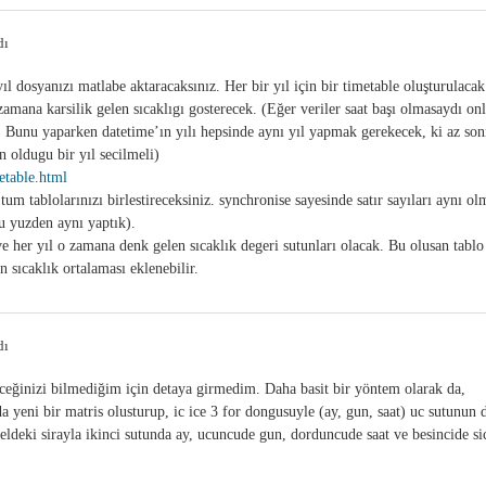
dı
ıl dosyanızı matlabe aktaracaksınız. Her bir yıl için bir timetable oluşturulacak
amana karsilik gelen sıcaklıgı gosterecek. (Eğer veriler saat başı olmasaydı onl
. Bunu yaparken datetime’ın yılı hepsinde aynı yıl yapmak gerekecek, ki az son
n oldugu bir yıl secilmeli)
etable.html
m tablolarınızı birlestireceksiniz. synchronise sayesinde satır sayıları aynı ol
u yuzden aynı yaptık).
 her yıl o zamana denk gelen sıcaklık degeri sutunları olacak. Bu olusan tablo
n sıcaklık ortalaması eklenebilir.
dı
eceğinizi bilmediğim için detaya girmedim. Daha basit bir yöntem olarak da,
 yeni bir matris olusturup, ic ice 3 for dongusuyle (ay, gun, saat) uc sutunun 
xceldeki sirayla ikinci sutunda ay, ucuncude gun, dorduncude saat ve besincide si