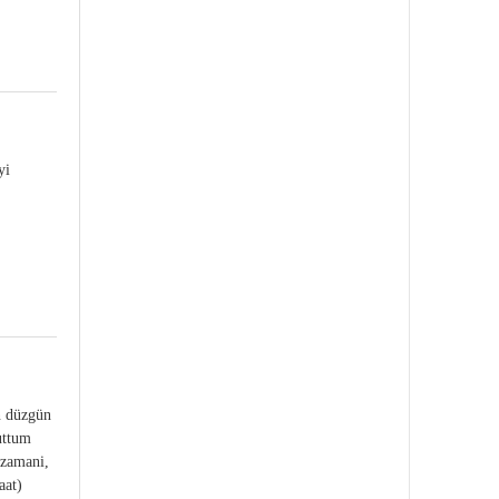
yi
in düzgün
uttum
 zamani,
aat)