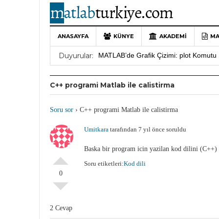
ANASAYFA
KÜNYE
AKADEMI
MA
10 Yıllık Bir Yolculuğun Sonu: MATLAB
Duyurular:
MATLAB’de Grafik Çizimi: plot Komutu 
Yararlı YouTube Kanalları
19 Ocak 202
C++ programi Matlab ile calistirma
MATLAB Türkiye Live Editor Kullanım 
MATLAB Nasıl Öğrenilir?
27 Mayıs 202
Soru sor
›
C++ programi Matlab ile calistirma
Umitkara
tarafından 7 yıl önce soruldu
Baska bir program icin yazilan kod dilini (C++) 
Soru etiketleri:
Kod dili
0
2 Cevap