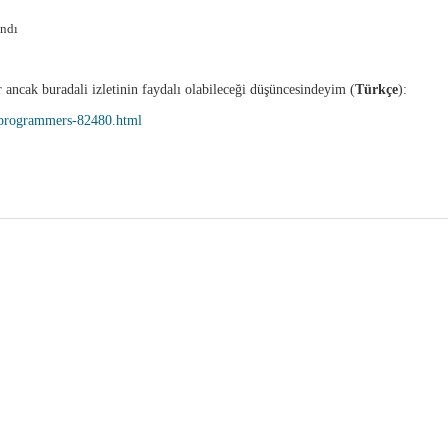
andı
cak buradali izletinin faydalı olabileceği düşüncesindeyim (
Türkçe
):
c-programmers-82480.html