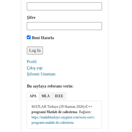
Şifre
Beni Hatırla
Profil
Çıkış yap
Şifremi Unuttum
Bu sayfaya referans verin:
APA
MLA
IEEE
MATLAB Türkiye (29 Haziran 2026)
C++
programi Matlab ile calistirma
. Bağlantı:
https://matlabturkiye.sayginer.com/soru-sor/c-
programi-matlab-ile-calistirma
.