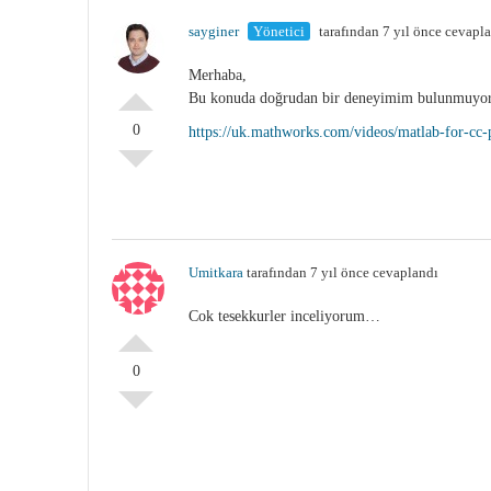
sayginer
Yönetici
tarafından 7 yıl önce cevapl
Merhaba,
Bu konuda doğrudan bir deneyimim bulunmuyor an
0
https://uk.mathworks.com/videos/matlab-for-c
Umitkara
tarafından 7 yıl önce cevaplandı
Cok tesekkurler inceliyorum…
0