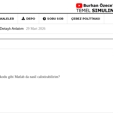
KALELER
DEPO
SORU SOR
ÇEREZ POLITIKASI
 Türkiye’ye Veda
4 Mayıs 2026
Detaylı Anlatım
29 Mart 2026
1
Rehberi
4 Aralık 2020
0
kodu gibi Matlab da nasil calistirabilirim?