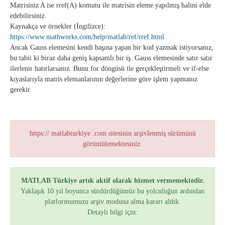
Matrisiniz A ise rref(A) komutu ile matrisin eleme yapılmış halini elde
edebilirsiniz.
Kaynakça ve örnekler (İngilizce):
https://www.mathworks.com/help/matlab/ref/rref.html
Ancak Gauss elemesini kendi başına yapan bir kod yazmak istiyorsanız,
bu tabii ki biraz daha geniş kapsamlı bir iş. Gauss elemesinde satır satır
ilerlenir hatırlarsanız. Bunu for döngüsü ile gerçekleştirmeli ve if-else
kıyaslarıyla matris elemanlarının değerlerine göre işlem yapmanız
gerekir.
https:// matlabturkiye .com sitesinin arşivlenmiş sürümünü
görüntülemektesiniz.
MATLAB Türkiye artık aktif olarak hizmet vermemektedir.
Yaklaşık 10 yıl boyunca sürdürdüğümüz bu yolculuğun ardından
platformumuzu arşiv moduna alma kararı aldık.
Detaylı bilgi için: