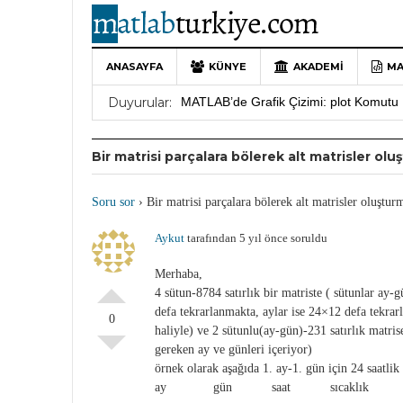
ANASAYFA
KÜNYE
AKADEMI
MA
10 Yıllık Bir Yolculuğun Sonu: MATLAB
Duyurular:
MATLAB’de Grafik Çizimi: plot Komutu 
Yararlı YouTube Kanalları
19 Ocak 202
Bir matrisi parçalara bölerek alt matrisler ol
MATLAB Türkiye Live Editor Kullanım 
MATLAB Nasıl Öğrenilir?
27 Mayıs 202
Soru sor
›
Bir matrisi parçalara bölerek alt matrisler oluştur
Aykut
tarafından 5 yıl önce soruldu
Merhaba,
4 sütun-8784 satırlık bir matriste ( sütunlar ay-g
defa tekrarlanmakta, aylar ise 24×12 defa tekrar
0
haliyle) ve 2 sütunlu(ay-gün)-231 satırlık matris
gereken ay ve günleri içeriyor)
örnek olarak aşağıda 1. ay-1. gün için 24 saatlik 
ay gün saat sıcaklık