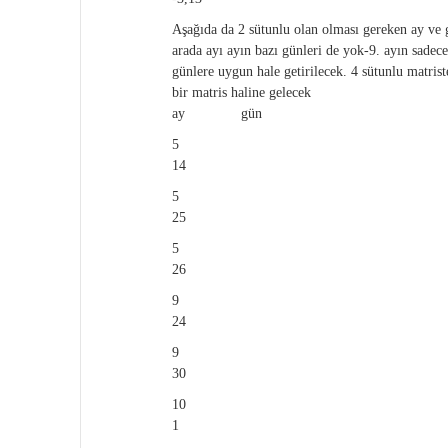
Aşağıda da 2 sütunlu olan olması gereken ay ve g
arada ayı ayın bazı günleri de yok-9. ayın sadec
günlere uygun hale getirilecek. 4 sütunlu matrist
bir matris haline gelecek
ay gün
5
14
5
25
5
26
9
24
9
30
10
1