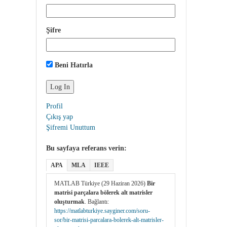
Şifre
Beni Hatırla
Profil
Çıkış yap
Şifremi Unuttum
Bu sayfaya referans verin:
APA
MLA
IEEE
MATLAB Türkiye (29 Haziran 2026)
Bir
matrisi parçalara bölerek alt matrisler
oluşturmak
. Bağlantı:
https://matlabturkiye.sayginer.com/soru-
sor/bir-matrisi-parcalara-bolerek-alt-matrisler-