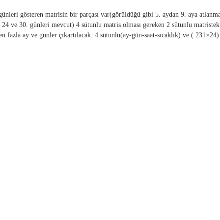
ünleri gösteren matrisin bir parçası var(görüldüğü gibi 5. aydan 9. aya atlanm
e 24 ve 30. günleri mevcut) 4 sütunlu matris olması gereken 2 sütunlu matristek
en fazla ay ve günler çıkartılacak. 4 sütunlu(ay-gün-saat-sıcaklık) ve ( 231×24) 