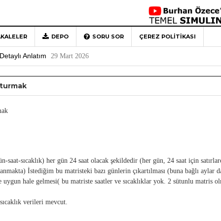
KALELER
DEPO
SORU SOR
ÇEREZ POLITIKASI
 Türkiye’ye Veda
4 Mayıs 2026
Detaylı Anlatım
29 Mart 2026
1
uşturmak
Rehberi
4 Aralık 2020
0
mak
ün-saat-sıcaklık) her gün 24 saat olacak şekildedir (her gün, 24 saat için satırla
lanmakta) İstediğim bu matristeki bazı günlerin çıkartılması (buna bağlı aylar d
e uygun hale gelmesi( bu matriste saatler ve sıcaklıklar yok. 2 sütunlu matris o
sıcaklık verileri mevcut.