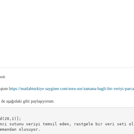
andı
ıştım:
https://matlabturkiye.sayginer.com/soru-sor/zamana-bagli-bir-veriyi-parca
 de aşağıdaki gibi paylaşıyorum.
d(20,1)]; 

nci sutunu veriyi temsil eden, rastgele bir veri seti olu
emandan olusuyor.
