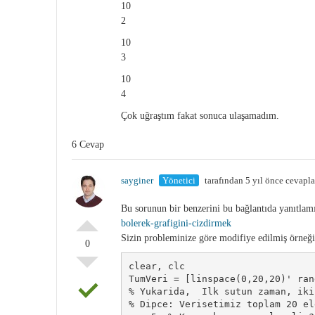
10
2
10
3
10
4
Çok uğraştım fakat sonuca ulaşamadım.
6 Cevap
sayginer
Yönetici
tarafından 5 yıl önce cevapl
Bu sorunun bir benzerini bu bağlantıda yanıtlam
bolerek-grafigini-cizdirmek
Sizin probleminize göre modifiye edilmiş örneği
0
clear, clc

TumVeri = [linspace(0,20,20)' ran
% Yukarida,  Ilk sutun zaman, iki
% Dipce: Verisetimiz toplam 20 el