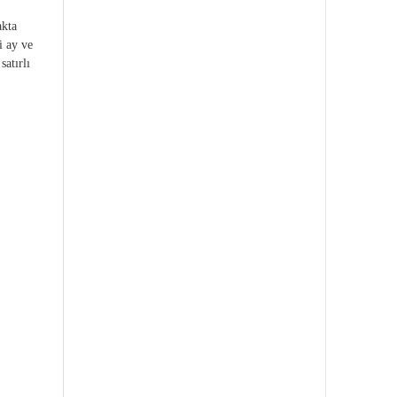
akta
i ay ve
satırlı