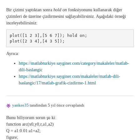
Bir çizimi yaptıktan sonra
hold on
fonksiyonunu kullanarak diğer
çizimleri de üzerine çizdirmesini sağlayabilirsiniz. Aşağıdaki örneği
inceleyebilirsiniz:
plot([1 2 3],[5 6 7]); hold on;

plot([2 3 4],[4 3 5]);
Ayrıca:
https://matlabturkiye.sayginer.com/category/makaleler/matlab-
dili-baslangic
https://matlabturkiye.sayginer.com/makaleler/matlab-dili-
baslangic/17/matlab-grafik-cizdirme-1.html
yankee35
tarafından 5 yıl önce cevaplandı
Bunu biliyorum sorun şu ki:
function arc(x0,y0,r,a1,a2)
Q = a1:0.01:a1+a2;
figure;