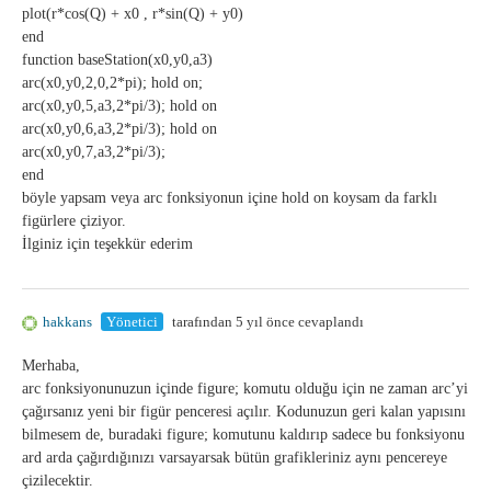
plot(r*cos(Q) + x0 , r*sin(Q) + y0)
end
function baseStation(x0,y0,a3)
arc(x0,y0,2,0,2*pi); hold on;
arc(x0,y0,5,a3,2*pi/3); hold on
arc(x0,y0,6,a3,2*pi/3); hold on
arc(x0,y0,7,a3,2*pi/3);
end
böyle yapsam veya arc fonksiyonun içine hold on koysam da farklı
figürlere çiziyor.
İlginiz için teşekkür ederim
hakkans
Yönetici
tarafından 5 yıl önce cevaplandı
Merhaba,
arc fonksiyonunuzun içinde figure; komutu olduğu için ne zaman arc’yi
çağırsanız yeni bir figür penceresi açılır. Kodunuzun geri kalan yapısını
bilmesem de, buradaki figure; komutunu kaldırıp sadece bu fonksiyonu
ard arda çağırdığınızı varsayarsak bütün grafikleriniz aynı pencereye
çizilecektir.