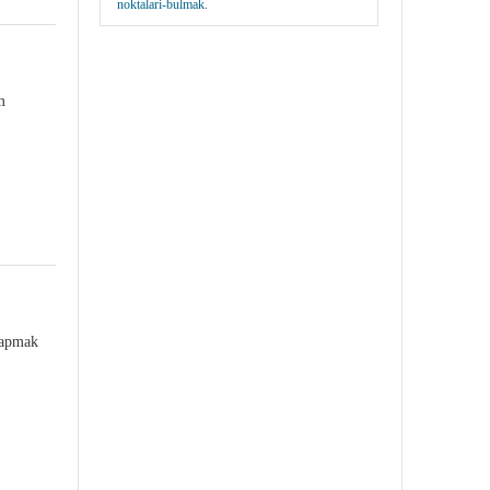
noktalari-bulmak
.
m
yapmak