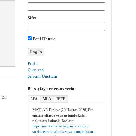
Şifre
Beni Hatırla
Profil
Çıkış yap
Şifremi Unuttum
Bu sayfaya referans verin:
? Bir
APA
MLA
IEEE
MATLAB Türkiye (29 Haziran 2026)
Bir
eğrinin altında veya üstünde kalan
noktaları bulmak
. Bağlantı:
https://matlabturkiye.sayginer.com/soru-
sor/bir-egrinin-altinda-veya-ustunde-kalan-