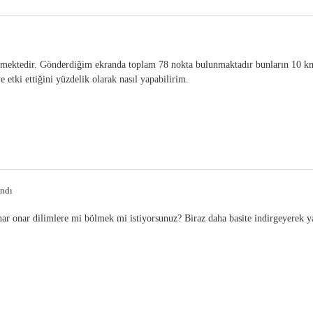
trmektedir. Gönderdiğim ekranda toplam 78 nokta bulunmaktadır bunların 10 k
 etki ettiğini yüzdelik olarak nasıl yapabilirim.
andı
nar onar dilimlere mi bölmek mi istiyorsunuz? Biraz daha basite indirgeyerek 