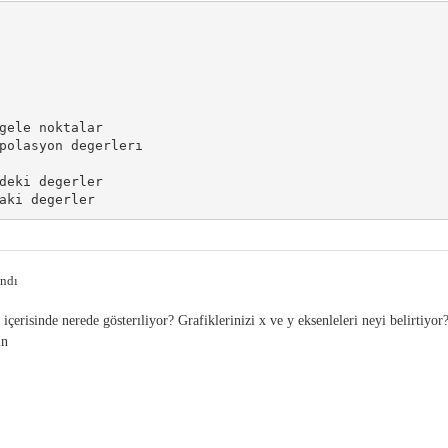
gele noktalar

polasyon degerlerı

deki degerler

andı
içerisinde nerede gösterıliyor? Grafiklerinizi x ve y eksenleleri neyi belirtiyor
ın