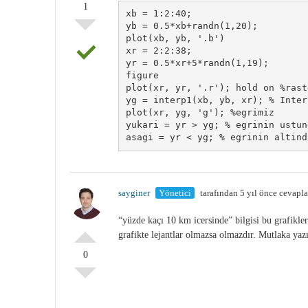
1
xb = 1:2:40;

yb = 0.5*xb+randn(1,20);

plot(xb, yb, '.b')

xr = 2:2:38;

yr = 0.5*xr+5*randn(1,19);

figure

plot(xr, yr, '.r'); hold on %rast
yg = interp1(xb, yb, xr); % Inter
plot(xr, yg, 'g'); %egrimiz

yukari = yr > yg; % egrinin ustun
sayginer
Yönetici
tarafından 5 yıl önce cevapl
“yüzde kaçı 10 km icersinde” bilgisi bu grafikler 
grafikte lejantlar olmazsa olmazdır. Mutlaka yaz
0