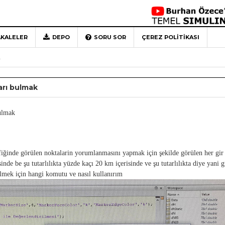
 Türkiye’ye Veda
4 Mayıs 2026
Detaylı Anlatım
29 Mart 2026
KALELER
DEPO
SORU SOR
ÇEREZ POLITIKASI
1
Rehberi
4 Aralık 2020
0
arı bulmak
bulmak
iğinde görülen noktalarin yorumlanmasını yapmak için şekilde görülen her gir
nde be şu tutarlılıkta yüzde kaçı 20 km içerisinde ve şu tutarlılıkta diye yani g
lmek için hangi komutu ve nasıl kullanırım