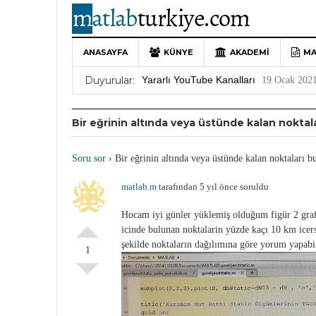
10 Yıllık Bir Yolculuğun Sonu: MATLAB
MATLAB’de Grafik Çizimi: plot Komutu 
ANASAYFA
KÜNYE
AKADEMI
MA
Yararlı YouTube Kanalları
19 Ocak 202
Duyurular:
MATLAB Türkiye Live Editor Kullanım 
MATLAB Nasıl Öğrenilir?
27 Mayıs 202
Bir eğrinin altında veya üstünde kalan noktal
Soru sor
›
Bir eğrinin altında veya üstünde kalan noktaları 
matlab.m
tarafından 5 yıl önce soruldu
Hocam iyi günler yüklemiş olduğum figür 2 graf
icinde bulunan noktalarin yüzde kaçı 10 km icersi
şekilde noktaların dağılımına göre yorum yapabi
1