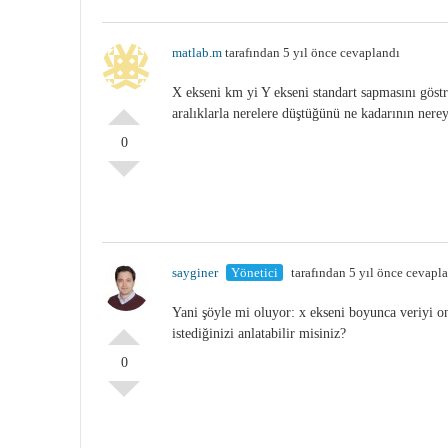
matlab.m
tarafından 5 yıl önce cevaplandı
X ekseni km yi Y ekseni standart sapmasını gös
aralıklarla nerelere düştüğünü ne kadarının nereye
0
sayginer
Yönetici
tarafından 5 yıl önce cevapl
Yani şöyle mi oluyor: x ekseni boyunca veriyi o
istediğinizi anlatabilir misiniz?
0