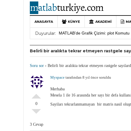
ANASAYFA
KÜNYE
AKADEMI
MA
10 Yıllık Bir Yolculuğun Sonu: MATLAB
Duyurular:
MATLAB’de Grafik Çizimi: plot Komutu 
Yararlı YouTube Kanalları
19 Ocak 202
Belirli bir aralıkta tekrar etmeyen rastgele s
MATLAB Türkiye Live Editor Kullanım 
MATLAB Nasıl Öğrenilir?
27 Mayıs 202
Soru sor
›
Belirli bir aralıkta tekrar etmeyen rastgele sayıla
Myspace
tarafından 8 yıl önce soruldu
Merhaba
Mesela 1 ile 16 arasında her sayı bir defa kullan
0
Sayiları tekrarlanmamayan bir matris nasil oluşt
3 Cevap