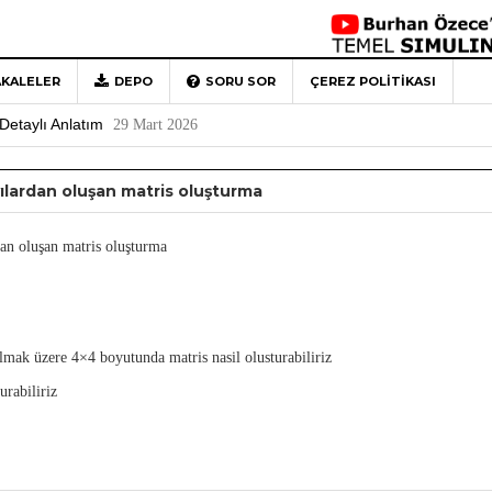
KALELER
DEPO
SORU SOR
ÇEREZ POLITIKASI
 Türkiye’ye Veda
4 Mayıs 2026
Detaylı Anlatım
29 Mart 2026
1
ayılardan oluşan matris oluşturma
Rehberi
4 Aralık 2020
0
rdan oluşan matris oluşturma
ılmak üzere 4×4 boyutunda matris nasil olusturabiliriz
urabiliriz