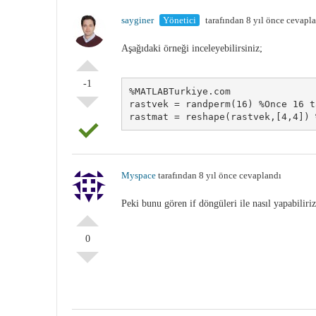
sayginer
Yönetici
tarafından 8 yıl önce cevapl
Aşağıdaki örneği inceleyebilirsiniz;
-1
%MATLABTurkiye.com
rastvek = randperm(16) %Once 16 t
rastmat = reshape(rastvek,[4,4]) 
Myspace
tarafından 8 yıl önce cevaplandı
Peki bunu gören if döngüleri ile nasıl yapabiliriz
0