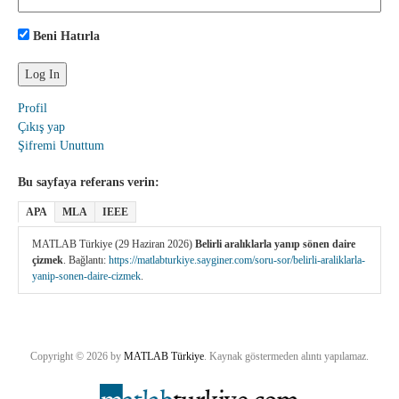
Beni Hatırla
Profil
Çıkış yap
Şifremi Unuttum
Bu sayfaya referans verin:
APA
MLA
IEEE
MATLAB Türkiye (29 Haziran 2026)
Belirli aralıklarla yanıp sönen daire
çizmek
. Bağlantı:
https://matlabturkiye.sayginer.com/soru-sor/belirli-araliklarla-
yanip-sonen-daire-cizmek
.
Copyright © 2026 by
MATLAB Türkiye
. Kaynak göstermeden alıntı yapılamaz.