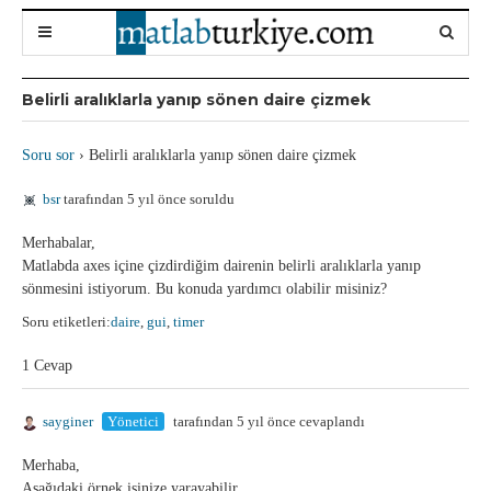
Belirli aralıklarla yanıp sönen daire çizmek
Soru sor
›
Belirli aralıklarla yanıp sönen daire çizmek
bsr
tarafından 5 yıl önce soruldu
Merhabalar,
Matlabda axes içine çizdirdiğim dairenin belirli aralıklarla yanıp
sönmesini istiyorum. Bu konuda yardımcı olabilir misiniz?
Soru etiketleri:
daire
,
gui
,
timer
1 Cevap
sayginer
Yönetici
tarafından 5 yıl önce cevaplandı
Merhaba,
Aşağıdaki örnek işinize yarayabilir.