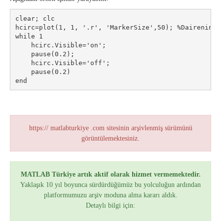
clear; clc

hcirc=plot(1, 1, '.r', 'MarkerSize',50); %Dairenin k
while 1

    hcirc.Visible='on';

    pause(0.2);

    hcirc.Visible='off';

    pause(0.2)

https:// matlabturkiye .com sitesinin arşivlenmiş sürümünü
görüntülemektesiniz.
MATLAB Türkiye artık aktif olarak hizmet vermemektedir.
Yaklaşık 10 yıl boyunca sürdürdüğümüz bu yolculuğun ardından
platformumuzu arşiv moduna alma kararı aldık.
Detaylı bilgi için: