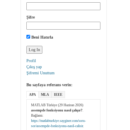
Şifre
Beni Hatırla
Profil
Çıkış yap
Şifremi Unuttum
Bu sayfaya referans verin:
APA
MLA
IEEE
MATLAB Türkiye (29 Haziran 2026)
assempde fonksiyonu nasıl çalışır?
.
Bağlantı:
https://matlabturkiye.sayginer.com/soru-
sor/assempde-fonksiyonu-nasil-calisir
.