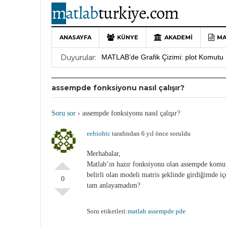
ANASAYFA
KÜNYE
AKADEMI
MA
10 Yıllık Bir Yolculuğun Sonu: MATLAB
Duyurular:
MATLAB’de Grafik Çizimi: plot Komutu 
Yararlı YouTube Kanalları
19 Ocak 202
assempde fonksiyonu nasıl çalışır?
MATLAB Türkiye Live Editor Kullanım 
MATLAB Nasıl Öğrenilir?
27 Mayıs 202
Soru sor
›
assempde fonksiyonu nasıl çalışır?
eebiohtc
tarafından 6 yıl önce soruldu
Merhabalar,
Matlab’ın hazır fonksiyonu olan assempde komutu 
belirli olan modeli matris şeklinde girdiğimde i
0
tam anlayamadım?
Soru etiketleri:
matlab assempde pde