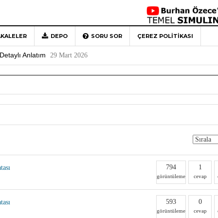
KALELER
DEPO
SORU SOR
ÇEREZ POLITIKASI
 Türkiye’ye Veda
4 Mayıs 2026
Detaylı Anlatım
29 Mart 2026
1
Rehberi
4 Aralık 2020
0
794
1
tası
görüntüleme
cevap
593
0
tası
görüntüleme
cevap