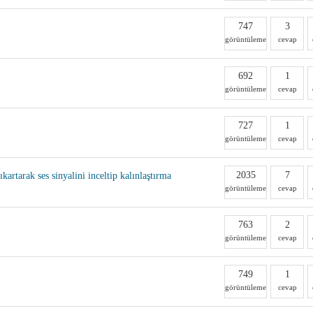
747
3
görüntüleme
cevap
692
1
görüntüleme
cevap
727
1
görüntüleme
cevap
2035
7
kartarak ses sinyalini inceltip kalınlaştırma
görüntüleme
cevap
763
2
görüntüleme
cevap
749
1
görüntüleme
cevap