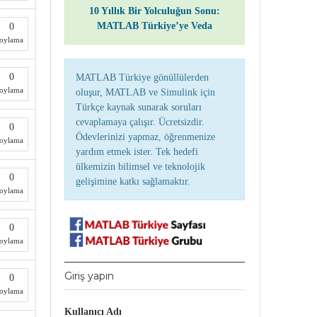
10 Yıllık Bir Yolculuğun Sonu:
MATLAB Türkiye’ye Veda
0
oylama
0
MATLAB Türkiye gönüllülerden
oylama
oluşur, MATLAB ve Simulink için
Türkçe kaynak sunarak soruları
cevaplamaya çalışır. Ücretsizdir.
0
Ödevlerinizi yapmaz, öğrenmenize
oylama
yardım etmek ister. Tek hedefi
ülkemizin bilimsel ve teknolojik
0
gelişimine katkı sağlamaktır.
oylama
0
oylama
Giriş yapın
0
oylama
Kullanıcı Adı