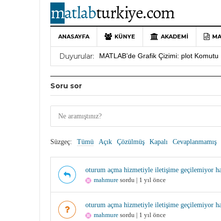
ANASAYFA
KÜNYE
AKADEMI
MA
10 Yıllık Bir Yolculuğun Sonu: MATLAB
Duyurular:
MATLAB’de Grafik Çizimi: plot Komutu 
Yararlı YouTube Kanalları
19 Ocak 202
Soru sor
MATLAB Türkiye Live Editor Kullanım 
MATLAB Nasıl Öğrenilir?
27 Mayıs 202
Süzgeç:
Tümü
Açık
Çözülmüş
Kapalı
Cevaplanmamış
oturum açma hizmetiyle iletişime geçilemiyor ha
mahmure
sordu | 1 yıl önce
oturum açma hizmetiyle iletişime geçilemiyor ha
mahmure
sordu | 1 yıl önce