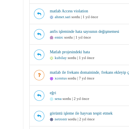
matlab Access violation
ahmet.sari
sordu | 1 yıl önce
anfis işleminde hata sayısının değişmemesi
emirc
sordu | 1 yıl önce
Matlab projesindeki hata
kubilay
sordu | 1 yıl önce
matlab ile frekans domaininde, frekans ekleyip çı
xcentus
sordu | 7 yıl önce
eğri
sena
sordu | 2 yıl önce
görüntü işleme ile hayvan tespit etmek
netrontr
sordu | 2 yıl önce