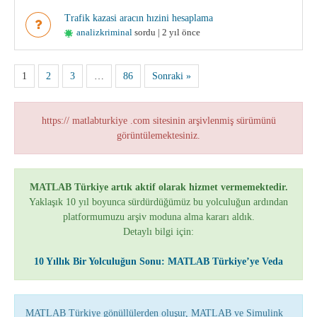
Trafik kazasi aracın hızini hesaplama
analizkriminal
sordu | 2 yıl önce
1
2
3
…
86
Sonraki »
https:// matlabturkiye .com sitesinin arşivlenmiş sürümünü
görüntülemektesiniz.
MATLAB Türkiye artık aktif olarak hizmet vermemektedir.
Yaklaşık 10 yıl boyunca sürdürdüğümüz bu yolculuğun ardından
platformumuzu arşiv moduna alma kararı aldık.
Detaylı bilgi için:
10 Yıllık Bir Yolculuğun Sonu: MATLAB Türkiye’ye Veda
MATLAB Türkiye gönüllülerden oluşur, MATLAB ve Simulink