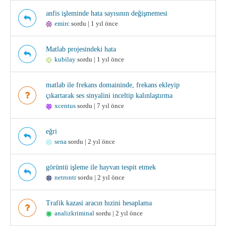
anfis işleminde hata sayısının değişmemesi
emirc
sordu | 1 yıl önce
Matlab projesindeki hata
kubilay
sordu | 1 yıl önce
matlab ile frekans domaininde, frekans ekleyip
çıkartarak ses sinyalini inceltip kalınlaştırma
xcentus
sordu | 7 yıl önce
eğri
sena
sordu | 2 yıl önce
görüntü işleme ile hayvan tespit etmek
netrontr
sordu | 2 yıl önce
Trafik kazasi aracın hızini hesaplama
analizkriminal
sordu | 2 yıl önce