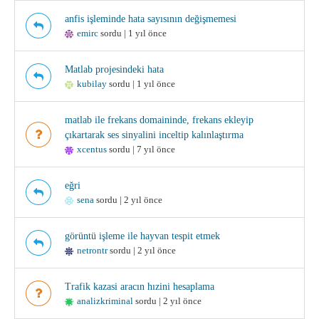
anfis işleminde hata sayısının değişmemesi
emirc
sordu | 1 yıl önce
Matlab projesindeki hata
kubilay
sordu | 1 yıl önce
matlab ile frekans domaininde, frekans ekleyip
çıkartarak ses sinyalini inceltip kalınlaştırma
xcentus
sordu | 7 yıl önce
eğri
sena
sordu | 2 yıl önce
görüntü işleme ile hayvan tespit etmek
netrontr
sordu | 2 yıl önce
Trafik kazasi aracın hızini hesaplama
analizkriminal
sordu | 2 yıl önce