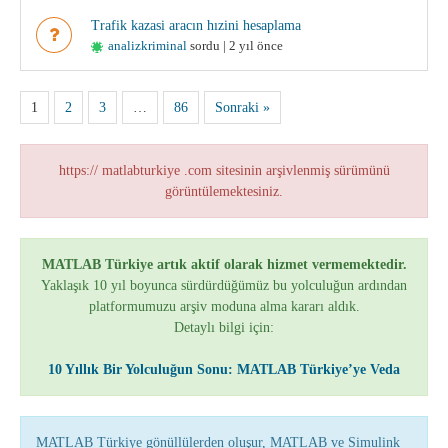
Trafik kazasi aracın hızini hesaplama
analizkriminal
sordu | 2 yıl önce
1
2
3
…
86
Sonraki »
https:// matlabturkiye .com sitesinin arşivlenmiş sürümünü
görüntülemektesiniz.
MATLAB Türkiye artık aktif olarak hizmet vermemektedir.
Yaklaşık 10 yıl boyunca sürdürdüğümüz bu yolculuğun ardından
platformumuzu arşiv moduna alma kararı aldık.
Detaylı bilgi için:
10 Yıllık Bir Yolculuğun Sonu: MATLAB Türkiye’ye Veda
MATLAB Türkiye gönüllülerden oluşur, MATLAB ve Simulink