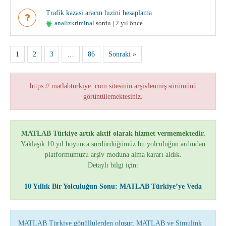
Trafik kazasi aracın hızini hesaplama
analizkriminal
sordu | 2 yıl önce
1
2
3
…
86
Sonraki »
https:// matlabturkiye .com sitesinin arşivlenmiş sürümünü
görüntülemektesiniz.
MATLAB Türkiye artık aktif olarak hizmet vermemektedir.
Yaklaşık 10 yıl boyunca sürdürdüğümüz bu yolculuğun ardından
platformumuzu arşiv moduna alma kararı aldık.
Detaylı bilgi için:
10 Yıllık Bir Yolculuğun Sonu: MATLAB Türkiye’ye Veda
MATLAB Türkiye gönüllülerden oluşur, MATLAB ve Simulink