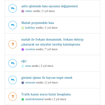
anfis işleminde hata sayısının değişmemesi
emirc
sordu | 1 yıl önce
Matlab projesindeki hata
kubilay
sordu | 1 yıl önce
matlab ile frekans domaininde, frekans ekleyip
çıkartarak ses sinyalini inceltip kalınlaştırma
xcentus
sordu | 7 yıl önce
eğri
sena
sordu | 2 yıl önce
görüntü işleme ile hayvan tespit etmek
netrontr
sordu | 2 yıl önce
Trafik kazasi aracın hızini hesaplama
analizkriminal
sordu | 2 yıl önce