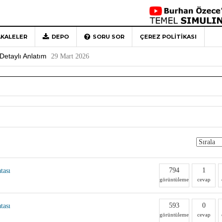
KALELER
DEPO
SORU SOR
ÇEREZ POLITIKASI
 Türkiye’ye Veda
4 Mayıs 2026
Detaylı Anlatım
29 Mart 2026
1
Rehberi
4 Aralık 2020
0
794
1
tası
görüntüleme
cevap
593
0
tası
görüntüleme
cevap