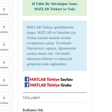
10 Yıllık Bir Yolculuğun Sonu:
MATLAB Türkiye’ye Veda
0
oylama
0
MATLAB Türkiye gönüllülerden
oylama
oluşur, MATLAB ve Simulink için
Türkçe kaynak sunarak soruları
cevaplamaya çalışır. Ücretsizdir.
0
Ödevlerinizi yapmaz, öğrenmenize
oylama
yardım etmek ister. Tek hedefi
ülkemizin bilimsel ve teknolojik
0
gelişimine katkı sağlamaktır.
oylama
0
oylama
Giriş yapın
0
oylama
Kullanıcı Adı