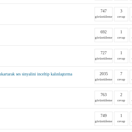
747
3
görüntüleme
cevap
692
1
görüntüleme
cevap
727
1
görüntüleme
cevap
2035
7
kartarak ses sinyalini inceltip kalınlaştırma
görüntüleme
cevap
763
2
görüntüleme
cevap
749
1
görüntüleme
cevap