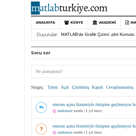
ANASAYFA
KÜNYE
AKADEMI
MA
10 Yıllık Bir Yolculuğun Sonu: MATLAB
Duyurular:
MATLAB’de Grafik Çizimi: plot Komutu 
Yararlı YouTube Kanalları
19 Ocak 202
Soru sor
MATLAB Türkiye Live Editor Kullanım 
MATLAB Nasıl Öğrenilir?
27 Mayıs 202
Süzgeç:
Tümü
Açık
Çözülmüş
Kapalı
Cevaplanmamış
oturum açma hizmetiyle iletişime geçilemiyor ha
mahmure
sordu | 1 yıl önce
oturum açma hizmetiyle iletişime geçilemiyor ha
mahmure
sordu | 1 yıl önce