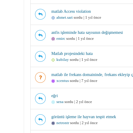
matlab Access violation
ahmet.sari
sordu | 1 yıl önce
anfis işleminde hata sayısının değişmemesi
emirc
sordu | 1 yıl önce
Matlab projesindeki hata
kubilay
sordu | 1 yıl önce
matlab ile frekans domaininde, frekans ekleyip çı
xcentus
sordu | 7 yıl önce
eğri
sena
sordu | 2 yıl önce
görüntü işleme ile hayvan tespit etmek
netrontr
sordu | 2 yıl önce