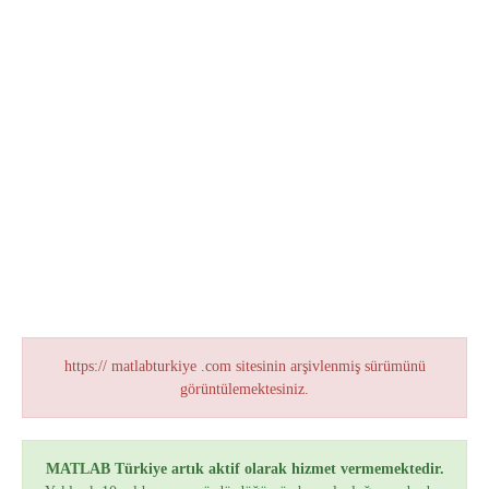
https:// matlabturkiye .com sitesinin arşivlenmiş sürümünü
görüntülemektesiniz.
MATLAB Türkiye artık aktif olarak hizmet vermemektedir.